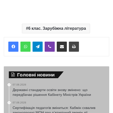
6 клас. Зарубіжна література
Telegram
Viber
Надіслати електронною поштою
Надрукувати
Головні новини
07.08.2026
Державні стандарти освіти знову змінено: що
передбачає рішення Кабінету Міністрів України
07.08.2026
Сертифікація педагогів зміниться: Кабмін схвалив
законопроєкт МОН про п’ятирічний термін дії