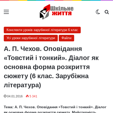
Меню
Switch
Ш
Конспекти уроків зарубіжної літератури 6 клас
Усі уроки зарубіжної літератури
Файли
А. П. Чехов. Оповідання
«Товстий і тонкий». Діалог як
основна форма розкриття
сюжету (6 клас. Зарубіжна
література)
04.01.2016
5 341
Тема: А. П. Чехов. Оповідання «Товстий і тонкий». Діалог
як основна форма розкриття сюжету. Майстерність