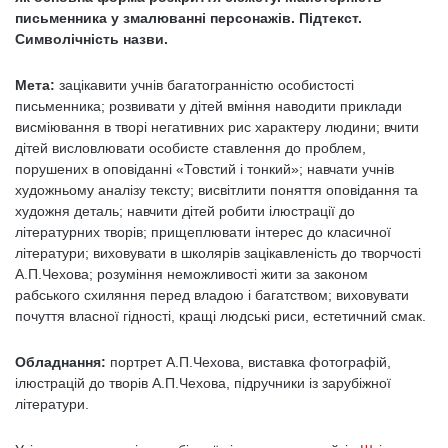
письменника у змалюванні персонажів. Підтекст.
Символічність назви.
Мета:
зацікавити учнів багатогранністю особистості
письменника; розвивати у дітей вміння наводити приклади
висміювання в творі негативних рис характеру людини; вчити
дітей висловлювати особисте ставлення до проблем,
порушених в оповіданні «Товстий і тонкий»; навчати учнів
художньому аналізу тексту; висвітлити поняття оповідання та
художня деталь; навчити дітей робити ілюстрації до
літературних творів; прищеплювати інтерес до класичної
літератури; виховувати в школярів зацікавленість до творчості
А.П.Чехова; розуміння неможливості жити за законом
рабського схиляння перед владою і багатством; виховувати
почуття власної гідності, кращі людські риси, естетичний смак.
Обладнання:
портрет А.П.Чехова, виставка фотографій,
ілюстрацій до творів А.П.Чехова, підручники із зарубіжної
літератури.