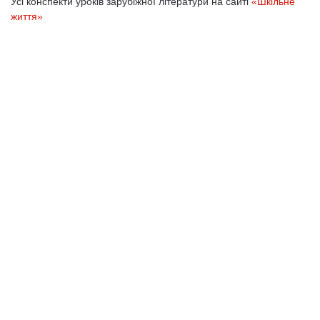
Усі конспекти уроків зарубіжної літератури на сайті
«Шкільне
життя»