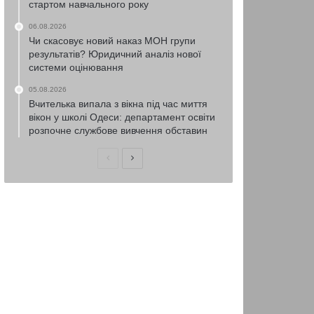
стартом навчального року
06.08.2026
Чи скасовує новий наказ МОН групи
результатів? Юридичний аналіз нової
системи оцінювання
05.08.2026
Вчителька випала з вікна під час миття
вікон у школі Одеси: департамент освіти
розпочне службове вивчення обставин
Попередня
Наступна
сторінка
сторінка