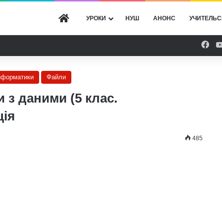
ГОЛОВНА
УРОКИ
НУШ
АНОНС
УЧИТЕЛЬС
Fac
інформатики
Файли
 з даними (5 клас.
ція
485