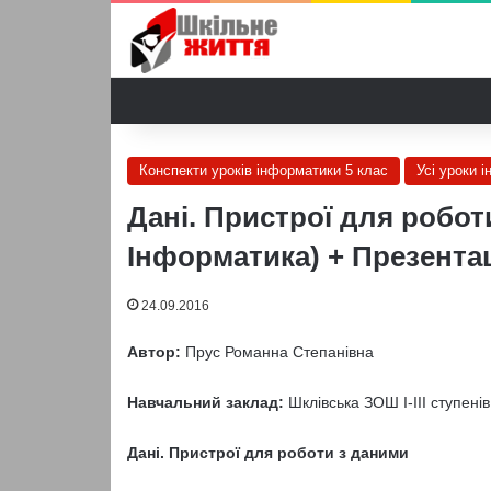
Конспекти уроків інформатики 5 клас
Усі уроки 
Дані. Пристрої для роботи
Інформатика) + Презента
24.09.2016
Автор:
Прус Романна Степанівна
Навчальний заклад:
Шклівська ЗОШ І-ІІІ ступенів
Дані. Пристрої для роботи з даними