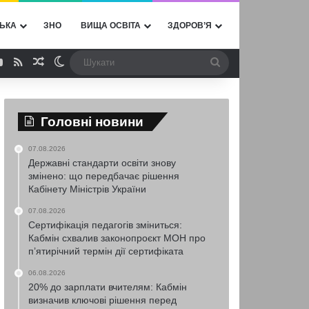
ЬКА
ЗНО
ВИЩА ОСВІТА
ЗДОРОВ’Я
ebook
YouTube
RSS
Випадкова стаття
Switch skin
Шукати
Головні новини
07.08.2026
Державні стандарти освіти знову
змінено: що передбачає рішення
Кабінету Міністрів України
07.08.2026
Сертифікація педагогів зміниться:
Кабмін схвалив законопроєкт МОН про
п’ятирічний термін дії сертифіката
06.08.2026
20% до зарплати вчителям: Кабмін
визначив ключові рішення перед