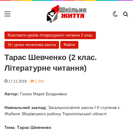
Меню
Switch
Ш
Конспекти уроків літературного читання 2 клас
Усі уроки початкова школа
Файли
Тарас Шевченко (2 клас.
Літературне читання)
17.11.2018
1 369
Автор:
Гасюк Марія Богданівна
Навчальний заклад:
Загальноосвітня школа І-ІІ ступенів с.
Жабиня Зборівського району Тернопільської області
Тема
.
Тарас Шевченко
.