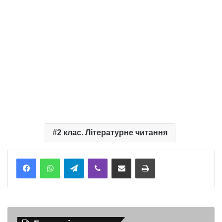
2 клас. Літературне читання
Telegram
Viber
Надіслати електронною поштою
Надрукувати