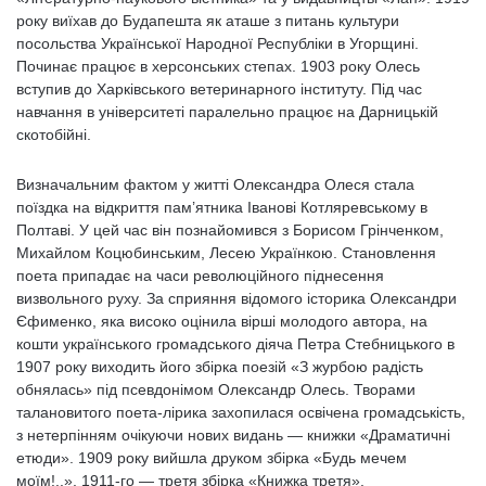
року виїхав до Будапешта як аташе з питань культури
посольства Української Народної Республіки в Угорщині.
Починає працює в херсонських степах. 1903 року Олесь
вступив до Харківського ветеринарного інституту. Під час
навчання в університеті паралельно працює на Дарницькій
скотобійні.
Визначальним фактом у житті Олександра Олеся стала
поїздка на відкриття пам’ятника Іванові Котляревському в
Полтаві. У цей час він познайомився з Борисом Грінченком,
Михайлом Коцюбинським, Лесею Українкою. Становлення
поета припадає на часи революційного піднесення
визвольного руху. За сприяння відомого історика Олександри
Єфименко, яка високо оцінила вірші молодого автора, на
кошти українського громадського діяча Петра Стебницького в
1907 року виходить його збірка поезій «З журбою радість
обнялась» під псевдонімом Олександр Олесь. Творами
талановитого поета-лірика захопилася освічена громадськість,
з нетерпінням очікуючи нових видань — книжки «Драматичні
етюди». 1909 року вийшла друком збірка «Будь мечем
моїм!..», 1911-го — третя збірка «Книжка третя».