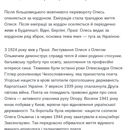
Після більшовицького жовтневого перевороту Олесь
опиняється за кордоном. Еміграція стала трагедією життя
Олеся. Після еміграції за кордон оселяється й періодично
живе в Будапешті, Відні, Берліні, Празі. Олесь видає за
кордоном ряд збірок, основна тема яких — туга за Україною.
З 1924 року жив у Празі. Листування Олеся з Олегом
Ольжичем демонструє справді теплі й ніжні родинні стосунки,
батьківську турботу про освіту, захоплення та професійні
інтереси сина. Тяжкими були останні роки Олександра Олеся.
Гітлер розчленовує Чехословаччину, яка прихистила поета.
Угорські нацисти в крові затопили проголошену державність
Карпатської України. У вересні 1939 року спалахнула Друга
світова війна. Поета не покидають тривожні думи про сина
Олега — активного учасника руху Опору. Восени 1941 року
юнак побував у Києві, мріючи про відновлення української
державності. Та боротьба була нерівною: нацисти схопили
Олега Ольжича і в червні 1944 року закатували в концтаборі
Заксенгаузен. Так передчасно обірвалося життя відомого
вченого-археолога і талановитого поета.