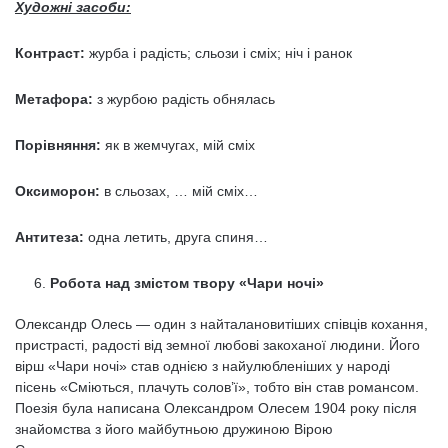
Художні засоби:
Контраст:
журба і радість; сльози і сміх; ніч і ранок
Метафора:
з журбою радість обнялась
Порівняння:
як в жемчугах, мій сміх
Оксиморон:
в сльозах, … мій сміх…
Антитеза:
одна летить, друга спиня…
Робота над змістом твору «Чари ночі»
Олександр Олесь — один з найталановитіших співців кохання,
пристрасті, радості від земної любові закоханої людини. Його
вірш «Чари ночі» став однією з найулюбленіших у народі
пісень «Сміються, плачуть солов’ї», тобто він став романсом.
Поезія була написана Олександром Олесем 1904 року після
знайомства з його майбутньою дружиною Вірою