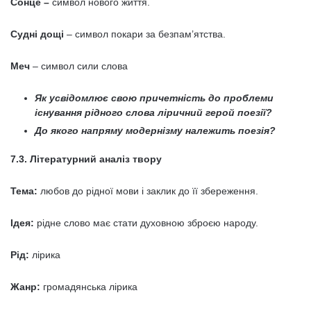
Сонце –
символ нового життя.
Судні дощі
– символ покари за безпам’ятства.
Меч
– символ сили слова
Як усвідомлює свою причетність до проблеми
існування рідного слова ліричний герой поезії?
До якого напряму модернізму належить поезія?
7.3. Літературний аналіз твору
Тема:
любов до рідної мови і заклик до її збереження.
Ідея:
рідне слово має стати духовною зброєю народу.
Рід:
лірика
Жанр:
громадянська лірика