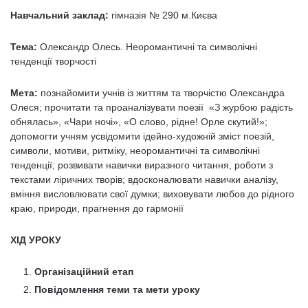
Навчальний заклад:
гімназія № 290 м.Києва
Тема:
Олександр Олесь. Неоромантичні та символічні
тенденції творчості
Мета:
познайомити учнів із життям та творчістю Олександра
Олеся; прочитати та проаналізувати поезії «З журбою радість
обнялась», «Чари ночі», «О слово, рідне! Орле скутий!»;
допомогти учням усвідомити ідейно-художній зміст поезій,
символи, мотиви, ритміку, неоромантичні та символічні
тенденції; розвивати навички виразного читання, роботи з
текстами ліричних творів; вдосконалювати навички аналізу,
вміння висловлювати свої думки; виховувати любов до рідного
краю, природи, прагнення до гармонії
ХІД УРОКУ
Організаційний етап
Повідомлення теми та мети уроку