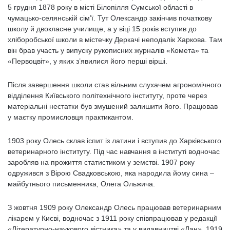
5 грудня 1878 року в місті Білопілля Сумської області в
чумацько-селянській сім’ї. Тут Олександр закінчив початкову
школу й двокласне училище, а у віці 15 років вступив до
хліборобської школи в містечку Деркачі неподалік Харкова. Там
він брав участь у випуску рукописних журналів «Комета» та
«Первоцвіт», у яких з’явилися його перші вірші.
Після завершення школи став вільним слухачем агрономічного
відділення Київського політехнічного інституту, проте через
матеріальні нестатки був змушений залишити його. Працював
у маєтку промисловця практикантом.
1903 року Олесь склав іспит із латини і вступив до Харківського
ветеринарного інституту. Під час навчання в інституті водночас
заробляв на прожиття статистиком у земстві. 1907 року
одружився з Вірою Свадковською, яка народила йому сина –
майбутнього письменника, Олега Ольжича.
З жовтня 1909 року Олександр Олесь працював ветеринарним
лікарем у Києві, водночас з 1911 року співпрацював у редакції
«Літературно-наукового вістника» та у видавництві «Лан». 1919