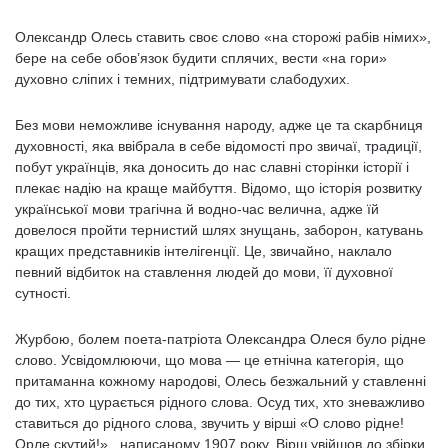
Олександр Олесь ставить своє слово «на сторожі рабів німих»,
бере на себе обов’язок будити сплячих, вести «на гори»
духовно сліпих і темних, підтримувати слабодухих.
Без мови неможливе існування народу, адже це та скарбниця
духовності, яка ввібрала в себе відомості про звичаї, традиції,
побут українців, яка доносить до нас славні сторінки історії і
плекає надію на краще майбуття. Відомо, що історія розвитку
української мови трагічна й водно-час велична, адже їй
довелося пройти тернистий шлях знущань, заборон, катувань
кращих представників інтелігенції. Це, звичайно, наклало
певний відбиток на ставлення людей до мови, її духовної
сутності.
Журбою, болем поета-патріота Олександра Олеся було рідне
слово. Усвідомлюючи, що мова — це етнічна категорія, що
притаманна кожному народові, Олесь безжальний у ставленні
до тих, хто цурається рідного слова. Осуд тих, хто зневажливо
ставиться до рідного слова, звучить у вірші «О слово рідне!
Орле скутий!», написаному 1907 року. Вірш увійшов до збірки