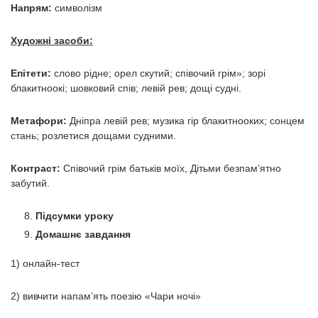
Напрям:
символізм
Художні засоби:
Епітети:
слово рідне; орел скутий; співочий грім»; зорі
блакитноокі; шовковий спів; левій рев; дощі судні.
Метафори:
Дніпра левій рев; музика гір блакитнооких; сонцем
стань; розлетися дощами судними.
Контраст:
Співочий грім батьків моїх, Дітьми безпам’ятно
забутий.
Підсумки уроку
Домашнє завдання
1) онлайн-тест
2) вивчити напам’ять поезію «Чари ночі»