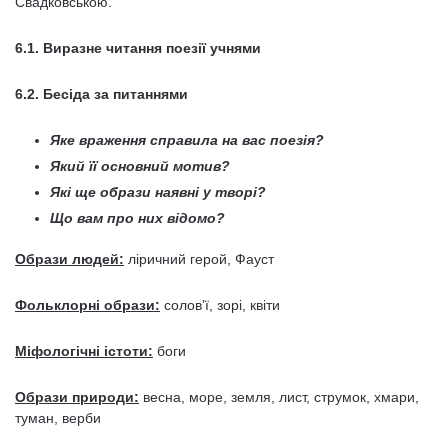
Свадковською.
6.1. Виразне читання поезії учнями
6.2. Бесіда за питаннями
Яке враження справила на вас поезія?
Який її основний мотив?
Які ще образи наявні у творі?
Що вам про них відомо?
Образи людей:
ліричний герой, Фауст
Фольклорні образи:
солов’ї, зорі, квіти
Міфологічні істоти:
боги
Образи природи:
весна, море, земля, лист, струмок, хмари,
туман, верби