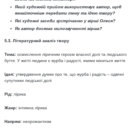
Який художній прийом використовує автор, щоб
якнайточніше передати тему та ідею твору?
Які художні засоби зустрічаємо у вірші Олеся?
Як автор досягає милозвучності вірша?
5.3. Літературний аналіз твору
Тема:
осмислення ліричним героєм власної долі та людського
буття. У житті людини є журба і радості, якими міниться життя.
Ідея:
утвердження думки про те, що журба і радість – одвічні
супутники людської долі
Рід:
лірика
Жанр:
інтимна лірика
Напрям:
неоромантизм