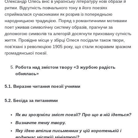
Олександр Олесь вніс в українську літературу нові образи й
ритми. Відсутність повчального тону в його поезіях
сприймалася сучасниками як розрив із попередньою
народницькою традицією. Поряд з романтичними мотивами
поет уживав символічну систему образів, прагнучи за
допомогою символів та алегорій досягнути приховану сутність
життя. Провідне місце у збірці Олеся посідали також твори,
пов’язані з революцією 1905 року, що стали яскравим зразком
громадянської поезії.
Робота над змістом твору «З журбою радість
обнялась»
5.1. Виразне читання поезії учнями
5.2. Бесіда за питаннями
Як ви зрозуміли зміст поезії? Про що в ній ідеться?
Визначте тему твору.
Яку ідею втілив письменник у цій коротенькій і
водночас місткій мініатюрі?