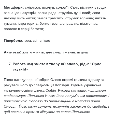
Метафори:
сміються, плачуть солов’ї і б’ють піснями в груди;
весна іде назустріч; весна рада; струмінь душі влий; лови
летючу мить життя; земля тремтить; струмок воркоче; лятять
тумани; іскра горить; бенкет весна справляє; візьме час;
погасне в серці багаття;
Гіпербола:
весь світ співає
Антитеза:
життя – мить; для смерті – вічність ціла
Робота над змістом твору «О слово, рідне! Орле
скутий!»
Після виходу першої збірки Олеся окремі критики відразу за-
рахували його до спадкоємців Кобзаря. Відома українська
культурно-освітня діячка Софія Русова так пише:
«…прямим
спадкоємцем Шевченка із всім його полум’яним натхненням і
пристрасною любов’ю до батьківщини є молодий поет
Олесь… Його пісня звучить могутнім закликом до свободи. І
цей заклик є прямим відгуком на голос Шевченка».