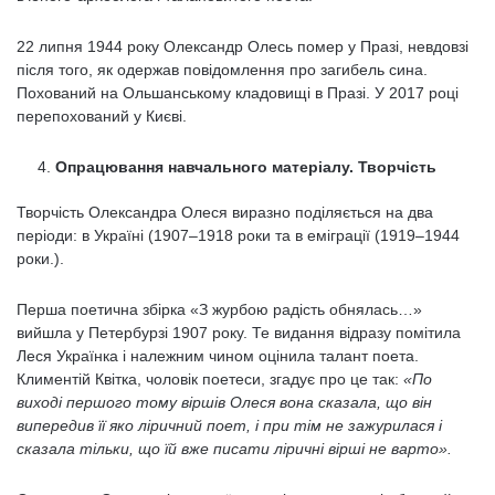
22 липня 1944 року Олександр Олесь помер у Празі, невдовзі
після того, як одержав повідомлення про загибель сина.
Похований на Ольшанському кладовищі в Празі. У 2017 році
перепохований у Києві.
Опрацювання навчального матеріалу. Творчість
Творчість Олександра Олеся виразно поділяється на два
періоди: в Україні (1907–1918 роки та в еміграції (1919–1944
роки.).
Перша поетична збірка «З журбою радість обнялась…»
вийшла у Петербурзі 1907 року. Те видання відразу помітила
Леся Українка і належним чином оцінила талант поета.
Климентій Квітка, чоловік поетеси, згадує про це так:
«По
виході першого тому віршів Олеся вона сказала, що він
випередив її яко ліричний поет, і при тім не зажурилася і
сказала тільки, що їй вже писати ліричні вірші не варто».