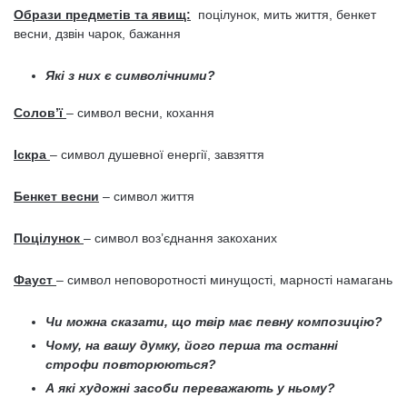
Образи предметів та явищ:
поцілунок, мить життя, бенкет
весни, дзвін чарок, бажання
Які з них є символічними?
Солов’ї
– символ весни, кохання
Іскра
– символ душевної енергії, завзяття
Бенкет весни
– символ життя
Поцілунок
– символ воз’єднання закоханих
Фауст
– символ неповоротності минущості, марності намагань
Чи можна сказати, що твір має певну композицію?
Чому, на вашу думку, його перша та останні
строфи повторюються?
А які художні засоби переважають у ньому?