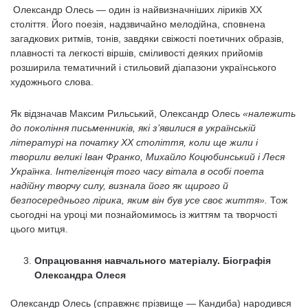
Олександр Олесь — один із найвизначніших ліриків ХХ
століття. Його поезія, надзвичайно мелодійна, сповнена
загадкових ритмів, тонів, завдяки свіжості поетичних образів,
плавності та легкості віршів, сміливості деяких прийомів
розширила тематичний і стильовий діапазони українського
художнього слова.
Як відзначав Максим Рильський, Олександр Олесь
«належить
до покоління письменників, які з’явилися в українській
літературі на початку ХХ століття, коли ще жили і
творили великі Іван Франко, Михайло Коцюбинський і Леся
Українка. Інтелігенція того часу вітала в особі поета
надійну творчу силу, визнала його як щирого й
безпосереднього лірика, яким він був усе своє життя».
Тож
сьогодні на уроці ми познайомимось із життям та творчості
цього митця.
Опрацювання навчального матеріалу. Біографія
Олександра Олеся
Олександр Олесь (справжнє прізвище — Кандиба) народився