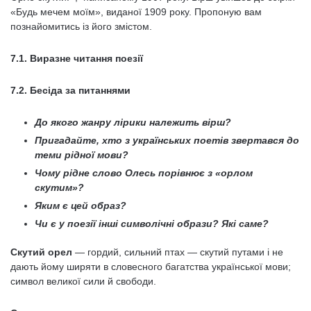
«Будь мечем моїм», виданої 1909 року. Пропоную вам
познайомитись із його змістом.
7.1. Виразне читання поезії
7.2. Бесіда за питаннями
До якого жанру лірики належить вірш?
Пригадайте, хто з українських поетів звертався до
теми рідної мови?
Чому рідне слово Олесь порівнює з «орлом
скутим»?
Яким є цей образ?
Чи є у поезії інші символічні образи? Які саме?
Скутий орел
— гордий, сильний птах — скутий путами i не
дають йому ширяти в словесного багатства української мови;
символ великої сили й свободи.