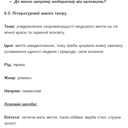
До якого напряму модернізму він належить?
6.3. Літературний аналіз твору
Тема:
усвідомлення скороминущості людського життя на тлі
вічної краси та гармонії всесвіту.
Ідея:
життя швидкоплинне, тому треба цінувати кожну хвилину;
уславлення єдності людини і природи, сили кохання.
Рід:
лірика
Жанр:
романс
Напрям:
символізм
Художні засоби:
Епітети:
летюча мить життя; палкі обійми; верби п’яні; струни
золоті;