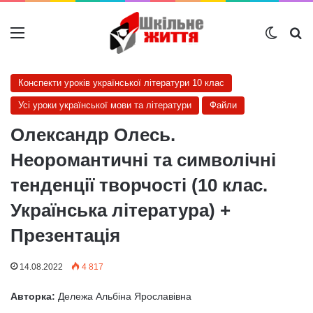
Меню
Switch
Ш
Конспекти уроків української літератури 10 клас
Усі уроки української мови та літератури
Файли
Олександр Олесь.
Неоромантичні та символічні
тенденції творчості (10 клас.
Українська література) +
Презентація
14.08.2022
4 817
Авторка:
Дележа Альбіна Ярославівна