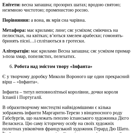
Епітети:
весна запашна; прозорих шатах; вродою святою;
неземною чистотою; променистою росою.
Порівняння:
а вона, як мрія сна чарівна.
Метафора:
має крилами; лине; сяє усміхом; сміючись на
пелюстках, на квітках; в’ються хмелем арабески; гомонять-
бринять пісні…і сплітаються в гротески.
Алітератція:
має крилами Весна запашна; сяє усміхом примар
з-поза хмар, попелястих, пелехатих.
Робота над змістом твору «Інфанта»
Є у творчому доробку Миколи Вороного ще один прекрасний
вірш – «Інфанта».
Інфанта – титул неповнолітньої королівни, дочки короля
Іспанії і Португалії.
В образотворчому мистецтві найвідомішими є кілька
зображень інфанти Маргарити-Терези з вінценосного роду
Габсбургів, що належать пензлю іспанського художника Дієго
Веласкеса. Цю саму історичну особу на своїх художніх
полотнах увіковічив французький художник Герард Дю Шато.