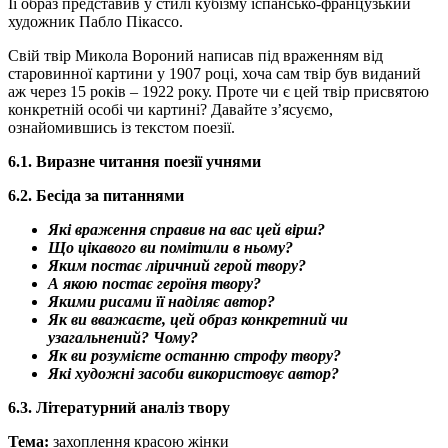
Її образ представив у стилі кубізму іспансько-французький
художник Пабло Пікассо.
Свій твір Микола Вороний написав під враженням від
старовинної картини у 1907 році, хоча сам твір був виданий
аж через 15 років – 1922 року. Проте чи є цей твір присвятою
конкретній особі чи картині? Давайте з’ясуємо,
ознайомившись із текстом поезії.
6.1. Виразне читання поезії учнями
6.2. Бесіда за питаннями
Які враження справив на вас цей вірш?
Що цікавого ви помітили в ньому?
Яким постає ліричний герой твору?
А якою постає героїня твору?
Якими рисами її наділяє автор?
Як ви вважаєте, цей образ конкретний чи
узагальнений? Чому?
Як ви розумієте останню строфу твору?
Які художні засоби використовує автор?
6.3. Літературний аналіз твору
Тема:
захоплення красою жінки