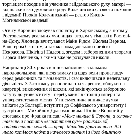
торгівцем походив від учасника гайдамацького руху, матері —
від шляхетсько-духовного роду Колачинських, з якого походив
і відомий Прокіп Колачинський — ректор Києво-
Могилянської академії.
Освіту Вороний здобував спочатку в Харківському, а потім у
Ростовському реальних училищах, згодом у гімназії в Ростові-
на-Дону. Хлопець зачитувався Майн Рідом, Жюлем Верном,
Вальтером Скоттом, а також громадянською поезією
Некрасова, Нікітіна і Надсона, згодом і забороненими творами
Тараса Шевченка, з якими вже не розлучався ніколи.
Наприкінці 80-х років він познайомився з кількома
народовольцями, які після замаху на царя вели пропаганду
серед ремісників та гімназистів, і сам включився в нелегальну
діяльність. З 7-го класу розпочинаються арешти, обшуки на
квартирі, виключення зі школи, які закінчуються забороною
вступу до університету і перебування в столиці імперії та
університетських містах. У письменника виникає думка
виїхати до Болгарії, вступити до Софійського університету і
зустрітися з Михайлом Драгомановим. Пізніше Вороний у
спогадах про Франка писав
: «Мене манила й Європа, а головне
таємнича постать «властителя дум» радикальної,
соціалістичної молоді — проф. Михайла Драгоманова. Від
нього хотілося набути наукового знання і з його ближчою