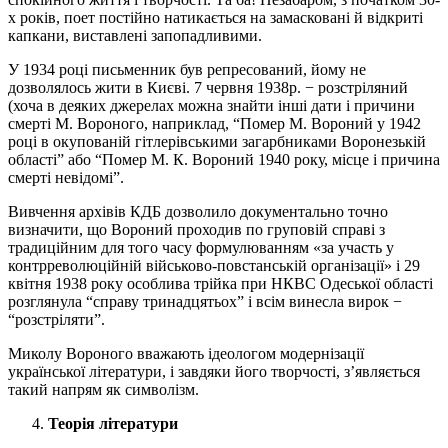
х років, поет постійно натикається на замасковані й відкриті
капкани, виставлені запопадливими.
У 1934 році письменник був репресований, йому не
дозволялось жити в Києві. 7 червня 1938р. − розстріляний
(хоча в деяких джерелах можна знайти інші дати і причини
смерті М. Вороного, наприклад, “Помер М. Вороний у 1942
році в окупованій гітлерівськими загарбниками Воронезькій
області” або “Помер М. К. Вороний 1940 року, місце і причина
смерті невідомі”.
Вивчення архівів КДБ дозволило документально точно
визначити, що Вороний проходив по груповій справі з
традиційним для того часу формулюванням «за участь у
контрреволюційній військово-повстанській організації» і 29
квітня 1938 року особлива трійка при НКВС Одеської області
розглянула “справу тринадцятьох” і всім винесла вирок −
“розстріляти”.
Миколу Вороного вважають ідеологом модернізації
української літератури, і завдяки його творчості, з’являється
такий напрям як символізм.
Теорія літератури