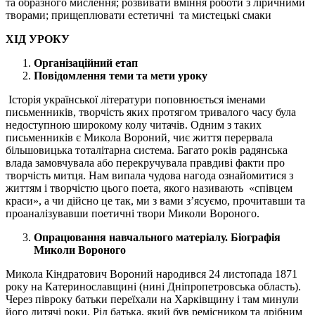
та образного мислення; розвивати вміння роботи з ліричними
творами; прищеплювати естетичні та мистецькі смаки
ХІД УРОКУ
Організаційний етап
Повідомлення теми та мети уроку
Історія української літератури поповнюється іменами
письменників, творчість яких протягом тривалого часу була
недоступною широкому колу читачів. Одним з таких
письменників є Микола Вороний, чиє життя перервала
більшовицька тоталітарна система. Багато років радянська
влада замовчувала або перекручувала правдиві факти про
творчість митця. Нам випала чудова нагода ознайомитися з
життям і творчістю цього поета, якого називають «співцем
краси», а чи дійсно це так, ми з вами з’ясуємо, прочитавши та
проаналізувавши поетичні твори Миколи Вороного.
Опрацювання навчального матеріалу. Біографія
Миколи Вороного
Микола Кіндратович Вороний народився 24 листопада 1871
року на Катеринославщині (нині Дніпропетровська область).
Через півроку батьки переїхали на Харківщину і там минули
його дитячі роки. Рід батька, який був ремісником та дрібним