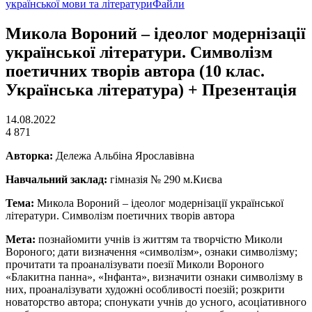
української мови та літератури
Файли
Микола Вороний – ідеолог модернізації
української літератури. Символізм
поетичних творів автора (10 клас.
Українська література) + Презентація
14.08.2022
4 871
Авторка:
Дележа Альбіна Ярославівна
Навчальний заклад:
гімназія № 290 м.Києва
Тема:
Микола Вороний – ідеолог модернізації української
літератури. Символізм поетичних творів автора
Мета:
познайомити учнів із життям та творчістю Миколи
Вороного; дати визначення «символізм», ознаки символізму;
прочитати та проаналізувати поезії Миколи Вороного
«Блакитна панна», «Інфанта», визначити ознаки символізму в
них, проаналізувати художні особливості поезій; розкрити
новаторство автора; спонукати учнів до усного, асоціативного