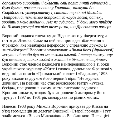
допомогою виробити й скласти свій політичний світогляд…
була думка, погостювавши у Галичині, махнути до
Софійського університету і, ставши перед очі Михайла
Петровича, чемненько попрохати: «Будь ласка, батьку,
зробіть з мене людину». Але не судилось. У день мого приїзду
до Львова увечері наспіла телеграма, що Драгоманов помер».
Вороний подався спочатку до Віденського університету, а
потім до Львова. Саме на цей час припадає зближення з
Франком, яке незабаром переросло у справжню дружбу. В
листі-біографії Вороний зауважував:
«Вплив його [Франкової]
могутньої особи був на мене колосальний. І тепер скажу: «це
був велетень, таких людей в житті я більше не стрічав»
.
Вороний стає членом редколегії найпередовішого в ті роки
українського журналу «Житє і слово», допомагає Франкові у
виданні часописів «Громадський голос» і «Радикал», 1893
року виходить друком його перший вірш “Не журись,
дівчино”. На певний час стає режисером театру «Руська
бесіда», працюючи в якому, часто листовно радився з
Кропивницьким, згодом був запрошений актором у його
трупу; з 1897 по 1901 рік мандрував по різних містах.
Навесні 1903 року Микола Вороний прибуває до Києва на
з’їзд громадівців як делегат Одеської «Старої громади» і тут
знайомиться з Вірою Миколаївною Вербицькою. Після цієї