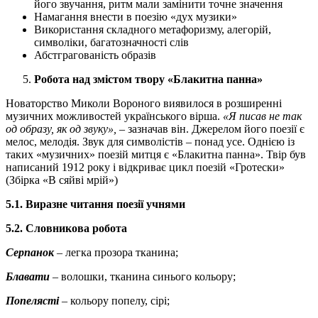
його звучання, ритм мали замінити точне значення
Намагання внести в поезію «дух музики»
Використання складного метафоризму, алегорій,
символіки, багатозначності слів
Абстграгованість образів
Робота над змістом твору «Блакитна панна»
Новаторство Миколи Вороного виявилося в розширенні
музичних можливостей українського вірша.
«Я писав не так
од образу, як од звуку»,
– зазначав він. Джерелом його поезії є
мелос, мелодія. Звук для символістів – понад усе. Однією із
таких «музичних» поезій митця є «Блакитна панна». Твір був
написаний 1912 року і відкриває цикл поезій «Гротески»
(Збірка «В сяйві мрій»)
5.1. Виразне читання поезії учнями
5.2. Словникова робота
Серпанок
– легка прозора тканина;
Блавати
– волошки, тканина синього кольору;
Попелясті
– кольору попелу, сірі;