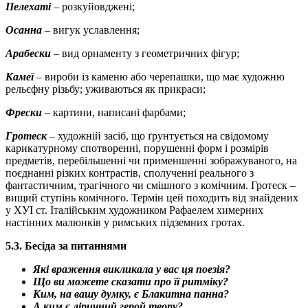
Пелехаті
– розкуйовджені;
Осанна
– вигук уславлення;
Арабески
– вид орнаменту з геометричних фігур;
Камеї
– вироби із каменю або черепашки, що має художню
рельєфну різьбу; уживаються як прикраси;
Фрески
– картини, написані фарбами;
Гротеск
– художній засіб, що ґрунтується на свідомому
карикатурному спотворенні, порушенні форм і розмірів
предметів, перебільшенні чи применшенні зображуваного, на
поєднанні різких контрастів, сполученні реального з
фантастичним, трагічного чи смішного з комічним. Гротеск –
вищий ступінь комічного. Термін цей походить від знайдених
у ХУІ ст. Італійським художником Рафаелем химерних
настінних малюнків у римських підземних гротах.
5.3. Бесіда за питаннями
Які враження викликала у вас ця поезія?
Що ви можете сказати про її ритміку?
Ким, на вашу думку, є Блакитна панна?
А ким є ліричний герой твору?