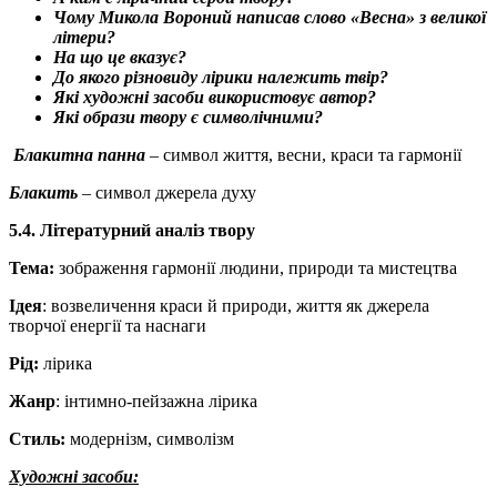
Чому Микола Вороний написав слово «Весна» з великої
літери?
На що це вказує?
До якого різновиду лірики належить твір?
Які художні засоби використовує автор?
Які образи твору є символічними?
Блакитна панна
– символ життя, весни, краси та гармонії
Блакить
– символ джерела духу
5.4. Літературний аналіз твору
Тема:
зображення гармонії людини, природи та мистецтва
Ідея
: возвеличення краси й природи, життя як джерела
творчої енергії та наснаги
Рід:
лірика
Жанр
: інтимно-пейзажна лірика
Стиль:
модернізм, символізм
Художні засоби: