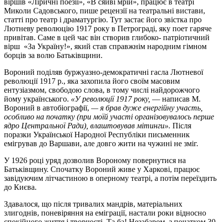
віршів «Ліричні поезії», «В сяйві мрій», працює в театрі
Миколи Садовського, пише рецензії на театральні вистави,
статті про театр і драматургію. Тут застає його звістка про
Лютневу революцію 1917 року в Петрограді, яку поет гаряче
привітав. Саме в цей час він створив глибоко- патріотичний
вірш «За Україну!», який став справжнім народним гімном
борців за волю Батьківщини.
Вороний поділяв буржуазно-демократичні гасла Лютневої
революції 1917 р., яка захопила його своїм масовим
ентузіазмом, свободою слова, в тому числі найдорожчого
йому українського.
«У революції 1917 року,
— написав М.
Вороний в автобіографії,
— я брав дуже енергійну участь,
особливо на початку (при моїй участі організовувалось перше
ядро Центральної Ради), влаштовував мітинги».
Після
поразки Української Народної Республіки письменник
емігрував до Варшави, але довго жити на чужині не зміг.
У 1926 році уряд дозволив Вороному повернутися на
Батьківщину. Спочатку Вороний живе у Харкові, працює
завідуючим літчастиною в оперному театрі, а потім переїздить
до Києва.
Здавалося, що після тривалих мандрів, матеріальних
злигоднів, поневіряння на еміграції, настали роки відносно
спокійного життя і творчості. Та ба! Незабаром, з початком 30-