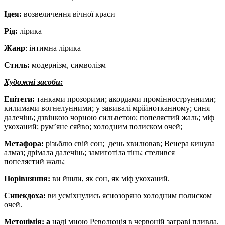
Ідея:
возвеличення вічної краси
Рід:
лірика
Жанр
: інтимна лірика
Стиль:
модернізм, символізм
Художні засоби:
Епітети:
танками прозорими; акордами проміннострунними;
килимами вогнелунними; у завивалі мрійнотканному; синя
далечінь; дзвінкою чорною сильветою; попелястий жаль; міф
укоханий; рум’яне сяйво; холодним полиском очей;
Метафора:
різьблю свій сон; день хвилював; Венера кинула
алмаз; дрімала далечінь; замиготіла тінь; стелився
попелястий жаль;
Порівняння:
ви йшли, як сон, як міф укоханий.
Синекдоха:
ви усміхнулись яснозоряно холодним полиском
очей.
Метонімія: а
наді мною Революція в червоній заграві пливла.