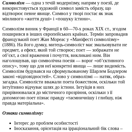
Символізм
— одна з течій модернізму, напрям у поезії, де
використовується художній символ замість образу, що
відтворює певне явище. Символ у творі постає як знак
мінливого «життя душі» і «пошуку істини».
Символізм виник у Франції в 60—70-х роках XIX ст., згодом
поширився в інших європейських країнах. Термін запровадив
французький поет Жан Мореас у «Маніфесті символізму»
(1886). На його думку, митець-символіст має змальовувати не
предмет, а ефект, який той створює; поет — зображати не
об’єкт, а свої враження і почуття, викликані ним. Він
наголошував, що символічна поезія — ворог «об’єктивного
опису», тому що для неї конкретні явища — лише видимість.
Символізм будувався на сформульованому Шарлем Бодлером
законі «відповідностей». Слово у символізмі — натяк, образ-
загадка. Символісти вважали поета божеством, оскільки той
інтуїтивно відчуває шлях до істини. Інтуїція в них
прирівнювалася до містичного прозріння, оскільки з її
допомогою поет пізнає правду «таємничнішу і глибшу, ніж
правда матеріальна».
Ознаки символізму:
Інтерес до проблем особистості
Іносказання, орієнтація на ірраціональний бік слова –