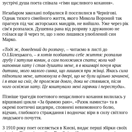
зустрічі душа поета співала «гімн щасливого кохання».
Незабаром закохані побралися й поселилися в Чернігові.
Однак тихого сімейного життя, якого Микола Вороний так
прагнув під час акторських мандрів, не вийшло. Уже через рік
сім′я розпалася. Душевна рана від розриву з дружиною не
гоїлася ще й через те, що з нею лишився улюблений син
Марко.
«Тоді ж, доведений до розпачу
, – читаємо в листі до
О.І.Білецького, –
я хотів позбавити себе життя: розпалив
грубу і затулив комин, а сам положився спати; коли чад
наповнив хату і став душити мене, я в кошмарі почув крик
дитини, мого малого синка, що лишився при жінці. Якась сила
підхопила мене, штовхнула в двері, що не були щільно зачинені,
і я впав на сніг, де пролежав довго, доки не стямився, після
чого освіжив хату. Це коштувало мені гарячки і перестуди».
Пізніше трагедія поетового нещасливого кохання вилилась у
віршовані цикли «За брамою раю», «Разок намиста» та в
окремі поетичні шедеври, сповнені невимовного болю,
відчаю, глибокого страждання і водночас віри в силу світлого
людського почуття.
З 1910 року поет оселяється в Києві, видає перші збірки своїх