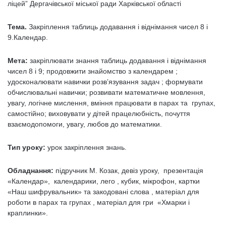
ліцей” Дергачівської міської ради Харківської області
Тема.
Закріплення таблиць додавання і віднімання чисел 8 і
9.Календар.
Мета:
закріплювати знання таблиць додавання і віднімання
чисел 8 і 9; продовжити знайомство з календарем ;
удосконалювати навички розв’язування задач ; формувати
обчислювальні навички; розвивати математичне мовлення,
увагу, логічне мислення, вміння працювати в парах та групах,
самостійно; виховувати у дітей працелюбність, почуття
взаємодопомоги, увагу, любов до математики.
Тип уроку:
урок закріплення знань.
Обладнання:
підручник М. Козак, девіз уроку, презентація
«Календар», календарики, лего , кубик, мікрофон, картки
«Наш шифрувальник» та закодовані слова , матеріал для
роботи в парах та групах , матеріал для гри «Хмарки і
краплинки».