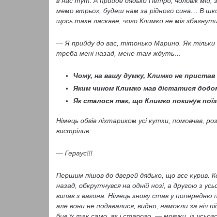
в нас тут. А прийде дядько Петро, чоловік мій,
мемо втрьох, будеш нам за рідного сина… В шко
щось таке ласкаве, чого Климко не міг збагнути
— Я прийду до вас, тітонько Марино. Як тільки н
треба мені назад, мене там ждуть…
Чому, на вашу думку, Климко не приста
Яким чином Климко мав дістатися додо
Як сталося так, що Климко покинув пої
Німець обвів ліхтариком усі кутки, помовчав, ро
вистрілив:
— Гераус!!!
Першим пішов до дверей дядько, що все курив. Ко
назад, обкрутнувся на одній нозі, а другою з ус
випав з вагона. Німець знову став у попередню п
але вони не подавалися, видно, намокли за ніч 
бив їх так само, як і старого, — мовчки, із усьо