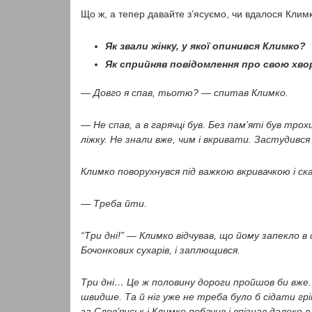
Що ж, а тепер давайте з’ясуємо, чи вдалося Климк
Як звали жінку, у якої опинився Климко?
Як сприйняв повідомлення про свою хв
— Довго я спав, тьотю? — спитав Климко.
— Не спав, а в гарячці був. Без пам’яті був трох
ліжку. Не знали вже, чим і вкривати. Застудивс
Климко поворухнувся під важкою вкривачкою і ска
— Треба йти.
“Три дні!” — Климко відчував, що йому запекло в о
Бочонкових сухарів, і заплющився.
Три дні… Це ж половину дороги пройшов би вже. А 
швидше. Та й ніг уже не треба було б сідати грі
за Слов’янськ і Климко побачив і впізнав далеко в