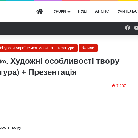
ГОЛОВНА
УРОКИ
НУШ
АНОНС
УЧИТЕЛЬС
Fac
сі уроки української мови та літератури
Файли
». Художні особливості твору
атура) + Презентація
7 207
ості твору