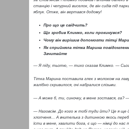
станцію і чепурний виселок, де він сидів під па
яблук. Отже, він вертався додому!
Про що це свідчить?
Що зробив Климко, коли прокинувся?
Чому він вирішив допомогти тітці Мари
Як сприйняла тітка Марина повідомленн
Зачитайте
— Я піду, тьотю, — тихо сказав Климко. — Сьо
Тітка Марина поставила глек з молоком на лаву 
жалібно скривилося, очі набралися слізьми.
— А може б, ти, синочку, в мене зостався, га? 
— Назовсім. До кого ж тобі туди йти? Це я ще 
хлопченя… А вчителька з дитинкою якось переб’є
їсти в мене, хвалити бога, є що — німці до нас 