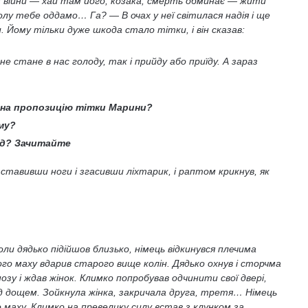
 з війни — хай там його, козака, смерть обминає — жити
лу тебе оддамо… Га? — В очах у неї світилася надія і ще
. Йому тільки дуже шкода стало тітки, і він сказав:
е стане в нас голоду, так і прийду або приїду. А зараз
в на пропозицію тітки Марини?
му?
зд? Зачитайте
зставивши ноги і згасивши ліхтарик, і раптом крикнув, як
ли дядько підійшов близько, німець відкинувся плечима
ього маху вдарив старого вище колін. Дядько охнув і сторчма
озу і ждав жінок. Климко попробував одчинити свої двері,
під дощем. Зойкнула жінка, закричала друга, третя… Німець
го маху. Климко на превелику силу встав з клунком за