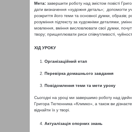
Мета:
завершити роботу над змістом повісті Григо
дати визначення «художня деталь»; допомогти учн
розкриття його теми та основної думки, образів; 
розуміння підтексту за художніми деталями, умінн
мовлення, вміння висловлювати свої думки, почутт
твору; прищеплювати риси співчутливості, чуйност
ХІД УРОКУ
Організаційний етап
Перевірка домашнього завдання
Повідомлення теми та мети уроку
Сьогодні на уроці ми завершимо роботу над ідейн
Григора Тютюнника «Климко», а також ви дізнаєт
віднайти їх у творі.
Актуалізація опорних знань