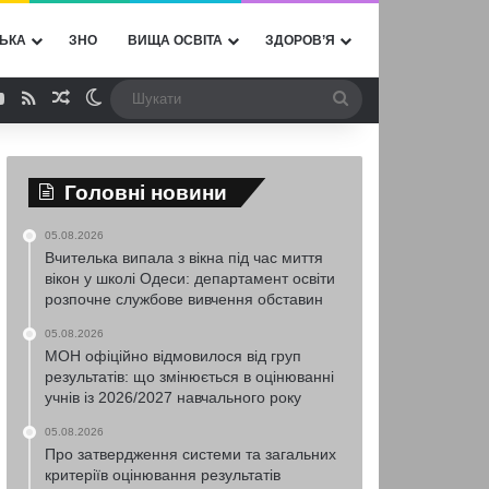
ЬКА
ЗНО
ВИЩА ОСВІТА
ЗДОРОВ’Я
ebook
YouTube
RSS
Випадкова стаття
Switch skin
Шукати
Головні новини
05.08.2026
Вчителька випала з вікна під час миття
вікон у школі Одеси: департамент освіти
розпочне службове вивчення обставин
05.08.2026
МОН офіційно відмовилося від груп
результатів: що змінюється в оцінюванні
учнів із 2026/2027 навчального року
05.08.2026
Про затвердження системи та загальних
критеріїв оцінювання результатів