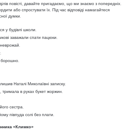
ділів повісті, давайте пригадаємо, що ми знаємо з попередніх.
рдити або спростувати їх. Під час відповіді намагайтеся
сної думки.
ся у будівлі школи.
мкові заважали спати пацюки.
в неврожай.
.
 борошно.
лишив Наталі Миколаївні записку.
і, тримала в руках букет жоржин.
його сестра.
йому півпуда солі без плати.
юнника «Климко»