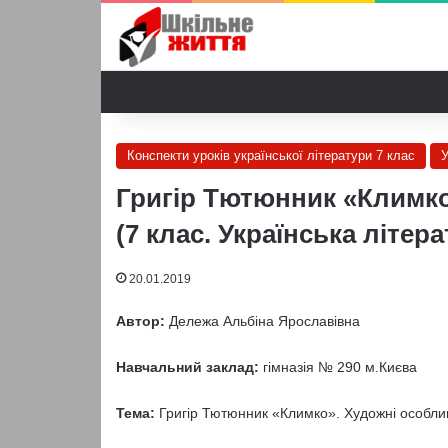
Конспекти уроків української літератури 7 клас
У
Григір Тютюнник «Климко
(7 клас. Українська літер
20.01.2019
Автор:
Дележа Альбіна Ярославівна
Навчальний заклад:
гімназія № 290 м.Києва
Тема:
Григір Тютюнник «Климко». Художні особлив