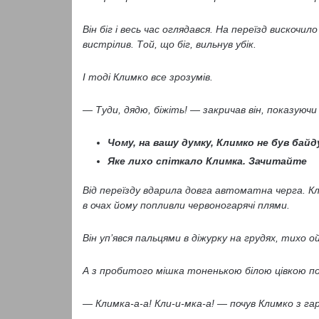
Він біг і весь час оглядався. На переїзд вискочило
вистрілив. Той, що біг, вильнув убік.
І тоді Климко все зрозумів.
— Туди, дядю, біжіть! — закричав він, показуючи
Чому, на вашу думку, Климко не був бай
Яке лихо спіткало Климка. Зачитайте
Від переїзду вдарила довга автоматна черга. К
в очах йому попливли червоногарячі плями.
Він уп’явся пальцями в діжурку на грудях, тихо ой
А з пробитого мішка тоненькою білою цівкою п
— Климка-а-а! Кли-и-мка-а! — почув Климко з гаря