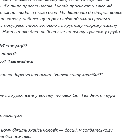
ь б’є лише правою ногою, і хотів проскочити зліва від
теж не зводив з нього очей. Не дійшовши до дверей кроків
 на голову, подався ще трохи вліво од німця і разом з
і й посунувся сторч головою по крутому мокрому насипу
. Німець таки достав його вже на льоту кулаком у груди…
єї ситуації?
 пішки?
лку? Зачитайте
оротко диркнув автомат. “Невже знову італійці?” —
 по курях, наче у висілку точився бій. Так де ж ті кури
і тівкнула.
ч йому біжить якийсь чоловік — босий, у солдатському
ці без реміняки.