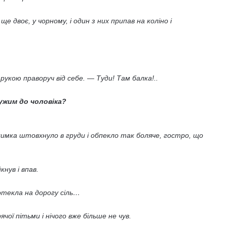
 ще двоє, у чорному, і один з них припав на коліно і
 рукою праворуч від себе. — Туди
!
Там балка!..
дужим до чоловіка?
лимка штовхнуло в груди і обпекло так боляче, гостро, що
кнув і впав.
отекла на дорогу сіль…
чої пітьми і нічого вже більше не чув.