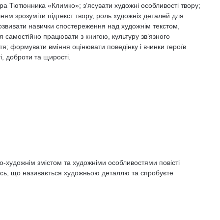
ра Тютюнника «Климко»; з’ясувати художні особливості твору;
ям зрозуміти підтекст твору, роль художніх деталей для
розвивати навички спостереження над художнім текстом,
я самостійно працювати з книгою, культуру зв’язного
я; формувати вміння оцінювати поведінку і вчинки героїв
і, доброти та щирості.
о-художнім змістом та художніми особливостями повісті
есь, що називається художньою деталлю та спробуєте