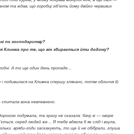
рканом та ждав, що горобці зіб’ють йому двійко червивих
ні по господарству?
я Климка про те, що він збирається йти додому?
годні. А то ще один день пропаде…
і подивилася на Климка спершу злякано, потім обличчя їй
— спитала вона невпевнено.
дорогою подумала, та зразу не сказала: бачу ж — хворе
ться, серед людей же… Я тебе вдягла б як слід і взула,
тільки .вряди-годи заскакують, то ще й не обібрали, глуша