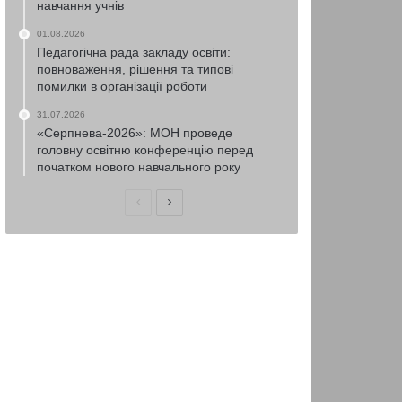
навчання учнів
01.08.2026
Педагогічна рада закладу освіти:
повноваження, рішення та типові
помилки в організації роботи
31.07.2026
«Серпнева-2026»: МОН проведе
головну освітню конференцію перед
початком нового навчального року
Попередня
Наступна
сторінка
сторінка