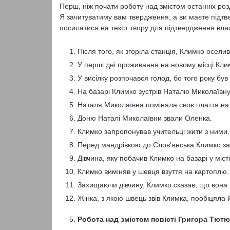
Перш, ніж почати роботу над змістом останніх роз
Я зачитуватиму вам твердження, а ви маєте підтве
посилатися на текст твору для підтвердження вла
Після того, як згоріла станція, Климко оселив
У перші дні проживання на новому місці Кли
У висілку розпочався голод, бо того року бу
На базарі Климко зустрів Наталю Миколаївну
Наталя Миколаївна поміняла своє плаття на
Доню Наталі Миколаївни звали Оленка.
Климко запропонував учительці жити з ними.
Перед мандрівкою до Слов’янська Климко за
Дівчина, яку побачив Климко на базарі у міст
Климко виміняв у шевця взуття на картоплю.
Захищаючи дівчину, Климко сказав, що вона 
Жінка, з якою швець звів Климка, пообіцяла 
Робота над змістом повісті Григора Тют