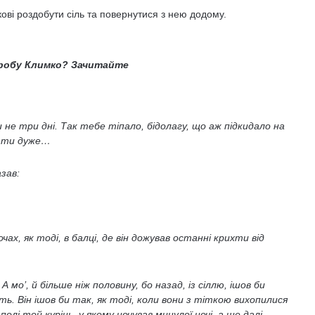
ові роздобути сіль та повернутися з нею додому.
оробу Климко? Зачитайте
и не три дні. Так тебе тіпало, бідолагу, що аж підкидало на
я ти дуже…
зав:
чах, як тоді, в балці, де він дожував останні крихти від
мо’, й більше ніж половину, бо назад, із сіллю, ішов би
ть. Він ішов би так, як тоді, коли вони з тіткою вихопилися
 полі той курінь, у якому ночував минулої ночі, а ще далі —