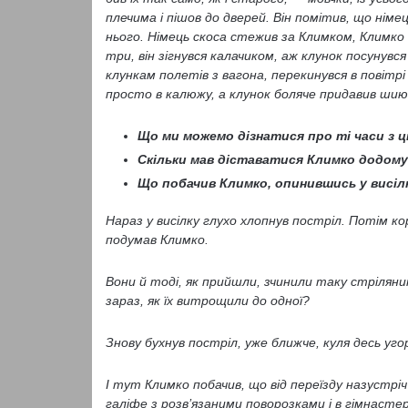
плечима і пішов до дверей. Він помітив, що німец
нього. Німець скоса стежив за Климком, Климко 
три, він зігнувся калачиком, аж клунок посунувся
клункам полетів з вагона, перекинувся в повітр
просто в калюжу, а клунок боляче придавив шию
Що ми можемо дізнатися про ті часи з ці
Скільки мав діставатися Климко додому
Що побачив Климко, опинившись у висі
Нараз у висілку глухо хлопнув постріл. Потім к
подумав Климко.
Вони й тоді, як прийшли, зчинили таку стрілянину
зараз, як їх витрощили до одної?
Знову бухнув постріл, уже ближче, куля десь угор
І тут Климко побачив, що від переїзду назустрі
галіфе з розв’язаними поворозками і в гімнастер