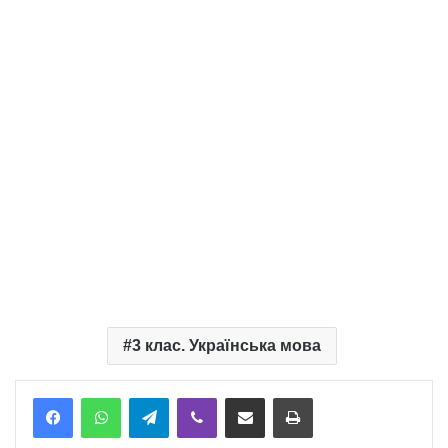
3 клас. Українська мова
Telegram
Viber
Надіслати електронною поштою
Надрукувати