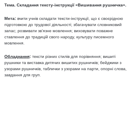
Тема. Складання тексту-інструкції «Вишивання рушничка».
Мета:
вчити учнів складати тексти-інструкції, що є своєрідною
підготовкою до трудової діяльності; збагачувати словниковий
запас; розвивати зв’язне мовлення; виховувати поважне
ставлення до традицій свого народу, культуру писемного
мовлення.
Обладнання
:
тексти різних стилів для порівняння; вишиті
рушники та виставка дитячих вишитих рушничків; бейджики з
узорами рушничків, таблички з узорами на парти, опорні слова,
завдання для груп.