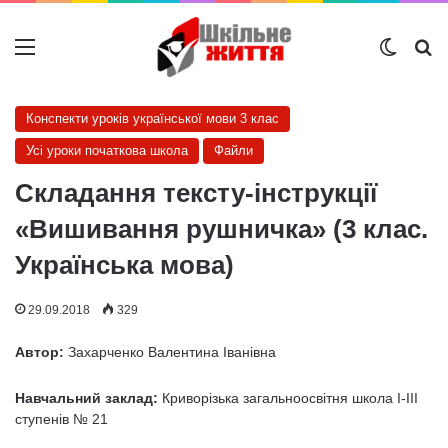
Меню
Switch
Ш
Конспекти уроків української мови 3 клас
Усі уроки початкова школа
Файли
Складання тексту-інструкції
«Вишивання рушничка» (3 клас.
Українська мова)
29.09.2018
329
Автор:
Захарченко Валентина Іванівна
Навчальний заклад:
Криворізька загальноосвітня школа І-ІІІ
ступенів № 21