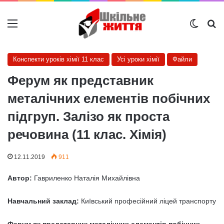
Меню
Switch
Ш
Конспекти уроків хімії 11 клас
Усі уроки хімії
Файли
Ферум як представник
металічних елементів побічних
підгруп. Залізо як проста
речовина (11 клас. Хімія)
12.11.2019
911
Автор:
Гавриленко Наталія Михайлівна
Навчальний заклад:
Київський професійний ліцей транспорту