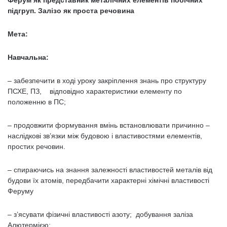
Ферум як представник металічних елементів побічних
підгруп. Залізо як проста речовина
Мета:
Навчальна:
– забезпечити в ході уроку закріплення знань про структуру
ПСХЕ, ПЗ, відповідно характеристики елементу по
положенню в ПС;
– продовжити формування вмінь встановлювати причинно –
наслідкові зв’язки між будовою і властивостями елементів,
простих речовин.
– спираючись на знання залежності властивостей металів від
будови їх атомів, передбачити характерні хімічні властивості
Феруму
– з’ясувати фізичні властивості азоту; добування заліза
Алютермією;