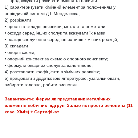
– продовжувати розвивати вміння та навички:
1) характеризувати хімічний елемент за положенням у
періодичній системі Д.І. Менделєєва;
2) розрізняти
• прості та складні речовини, метали та неметали;
• оксиди серед інших сполук та вказувати їх назви;
• реакції сполучення серед інших типів хімічних реакцій;
3) складати
• опорні схеми;
• опорний конспект за схемою опорного конспекту;
• формули бінарних сполук за валентністю;
4) розставляти коефіцієнти в хімічних реакціях;
5) працювати з додатковою літературою, узагальнювати,
вибирати головне, робити висновки.
Завантажити: Ферум як представник металічних
елементів побічних підгруп. Залізо як проста речовина (11
клас. Хімія) + Сертифікат