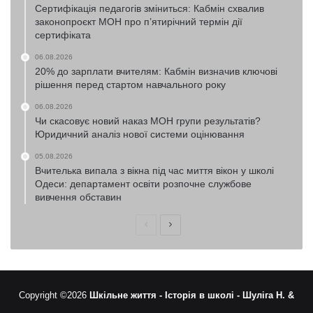
Сертифікація педагогів зміниться: Кабмін схвалив
законопроєкт МОН про п’ятирічний термін дії
сертифіката
06.08.2026
20% до зарплати вчителям: Кабмін визначив ключові
рішення перед стартом навчального року
06.08.2026
Чи скасовує новий наказ МОН групи результатів?
Юридичний аналіз нової системи оцінювання
05.08.2026
Вчителька випала з вікна під час миття вікон у школі
Одеси: департамент освіти розпочне службове
вивчення обставин
Попередня
Наступна
сторінка
сторінка
Copyright ©2026
Шкільне життя -
Історія в школі -
Шуліга Н. &