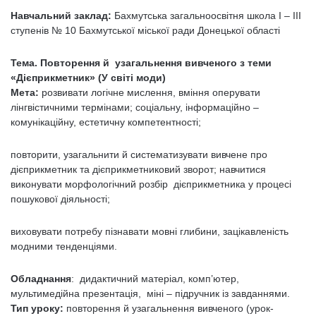
Навчальний заклад:
Бахмутська загальноосвітня школа І – ІІІ
ступенів № 10 Бахмутської міської ради Донецької області
Тема. Повторення й
узагальнення вивченого з теми
«Дієприкметник» (У світі моди)
Мета:
розвивати логічне мислення, вміння оперувати
лінгвістичними термінами; соціальну, інформаційно –
комунікаційну, естетичну компетентності;
повторити, узагальнити й систематизувати вивчене про
дієприкметник та дієприкметниковий зворот; навчитися
виконувати морфологічний розбір дієприкметника у процесі
пошукової діяльності;
виховувати потребу пізнавати мовні глибини, зацікавленість
модними тенденціями.
Обладнання
: дидактичний матеріал, комп’ютер,
мультимедійна презентація, міні – підручник із завданнями.
Тип уроку:
повторення й узагальнення вивченого (урок-