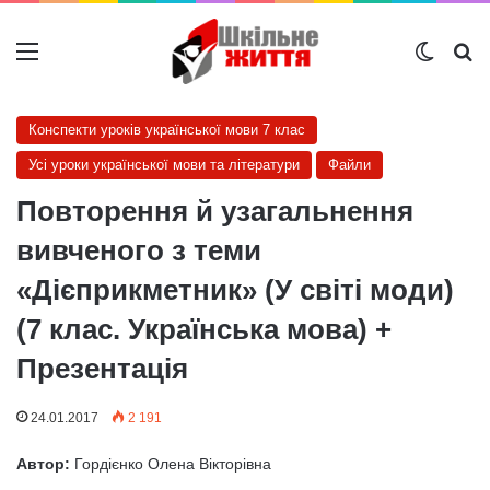
Меню
Switch
Ш
Конспекти уроків української мови 7 клас
Усі уроки української мови та літератури
Файли
Повторення й узагальнення
вивченого з теми
«Дієприкметник» (У світі моди)
(7 клас. Українська мова) +
Презентація
24.01.2017
2 191
Автор:
Гордієнко Олена Вікторівна