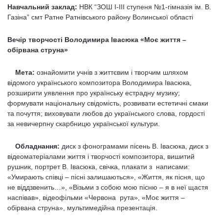
Навчальний заклад:
НВК “ЗОШ І-ІІІ ступеня №1-гімназія ім. В.
Газіна” смт Ратне Ратнівського району Волинської області
Вечір творчості Володимира Івасюка
«Моє життя –
обірвана струна»
Мета:
ознайомити учнів з життєвим і творчим шляхом
відомого українського композитора Володимира Івасюка,
розширити уявлення про українську естрадну музику;
формувати національну свідомість, розвивати естетичні смаки
та почуття; виховувати любов до українського слова, гордості
за невичерпну скарбницю української культури.
Обладнання:
диск з фонограмами пісень В. Івасюка, диск з
відеоматеріалами життя і творчості композитора, вишитий
рушник, портрет В. Івасюка, свічка, плакати з написами:
«Умирають співці – пісні залишаються», «Життя, як пісня, що
не віддзвенить…», «Візьми з собою мою пісню – я в неї щастя
наспівав», відеофільми «Червона рута», «Моє життя –
обірвана струна», мультимедійна презентація.