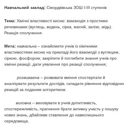
Навчальний заклад:
Смордвівська ЗОШ І-ІІІ ступенів
Тема:
Хімічні властивості кисню: взаємодія з простими
речовинами (вуглець, водень, сірка, магній, залізо, мідь).
Реакція сполучення.
Мета:
навчальна –
ознайомити учнів із хімічними
властивостями кисню на прикладі його взаємодії з вуглецем,
сіркою, фосфором; закріпити й поглибити знання учнів про
хімічні реакції, дати уявлення про реакції сполучення;
розвиваюча –
розвивати вміння спостерігати й
аналізувати результати дослідів, складати рівняння відповідних
реакцій за поданим алгоритмом.
виховна –
виховувати в учнів допитливість,
спостережливість, прагнення брати активну участь у пошуку
нових знань, дбайливе ставлення до навколишнього
середовища.