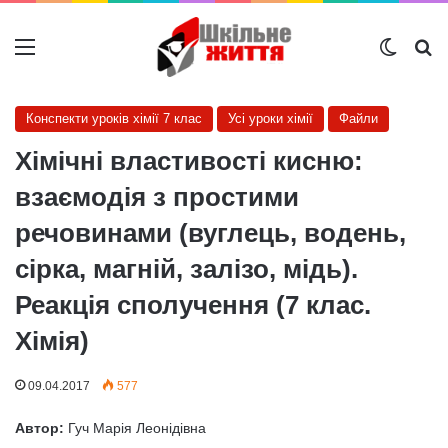
Меню
Switch
Ш
Конспекти уроків хімії 7 клас
Усі уроки хімії
Файли
Хімічні властивості кисню:
взаємодія з простими
речовинами (вуглець, водень,
сірка, магній, залізо, мідь).
Реакція сполучення (7 клас.
Хімія)
09.04.2017
577
Автор:
Гуч Марія Леонідівна