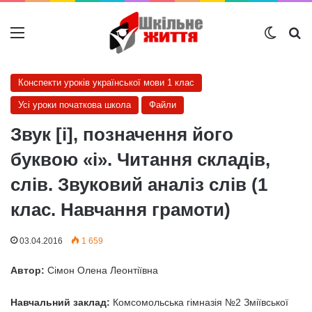
Меню
Switch
Ш
Конспекти уроків української мови 1 клас
Усі уроки початкова школа
Файли
Звук [і], позначення його
буквою «і». Читання складів,
слів. Звуковий аналіз слів (1
клас. Навчання грамоти)
03.04.2016
1 659
Автор:
Сімон Олена Леонтіївна
Навчальний заклад:
Комсомольська гімназія №2 Зміївської