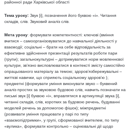
районної ради Харківської області
Тема уроку:
Звук [і], позначення його буквою «і». Читання
складів, слів. Звуковий аналіз слів.
Мета уроку
: формувати компетентності: ключові (вміння
вчитися – самоорганізовуватися до навчальної діяльності у
взаємодії; соціальні – брати на себе відповідальність за
ефективне здійснення презентації результатів роботи пари
(групи); загальнокультурні – дотримуватися норм мовленнєвої
культури, зв’язно висловлюватися в контексті змісту самостійно
опрацьованого матеріалу за темою; здоров’язбережувальні –
життєві навички, що сприяють соціальному здоров’ю );
предметні (формувати уміння виконувати звуко – буквений
аналіз простих за звуковою будовою слів, навчить позначати на
письмі звук [і] буквою «і», вправлятися в артикуляції звука [і],
читанні складів, слів, коротких за будовою речень, будуванні
моделей речень за допомогою фішок); міжпредметні
(розвивати уміння працювати у парі по типу
«взаємопідтримки», у групі, сформованої вчителем, по типу
«вулика», формувати контрольно – оцінювальні дії щодо