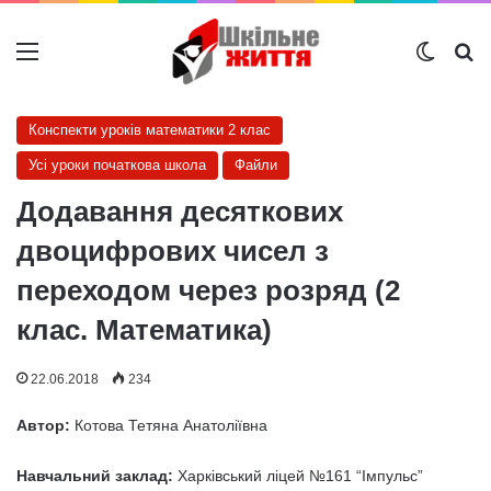
Меню
Switch
Ш
Конспекти уроків математики 2 клас
Усі уроки початкова школа
Файли
Додавання десяткових
двоцифрових чисел з
переходом через розряд (2
клас. Математика)
22.06.2018
234
Автор:
Котова Тетяна Анатоліївна
Навчальний заклад:
Харківський ліцей №161 “Імпульс”