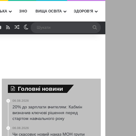
ЬКА
ЗНО
ВИЩА ОСВІТА
ЗДОРОВ’Я
ebook
YouTube
RSS
Випадкова стаття
Switch skin
Шукати
Головні новини
06.08.2026
20% до зарплати вчителям: Кабмін
визначив ключові рішення перед
стартом навчального року
06.08.2026
Чи скасовує новий наказ МОН групи