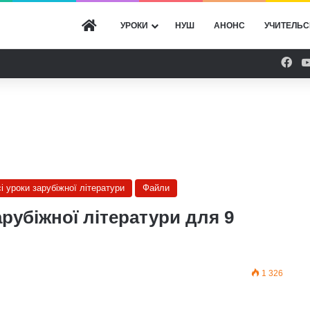
ГОЛОВНА
УРОКИ
НУШ
АНОНС
УЧИТЕЛЬС
Fac
сі уроки зарубіжної літератури
Файли
арубіжної літератури для 9
1 326