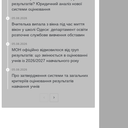
результатів? Юридичний аналіз нової
системи оцінювання
05.08.2026
Вчителька випала з вікна під час миття
вікон у школі Одеси: департамент освіти
розпочне службове вивчення обставин
05.08.2026
МОН офіційно відмовилося від груп
результатів: що змінюється в оцінюванні
учнів із 2026/2027 навчального року
05.08.2026
Про затвердження системи та загальних
критеріїв оцінювання результатів
навчання учнів
Попередня
Наступна
сторінка
сторінка