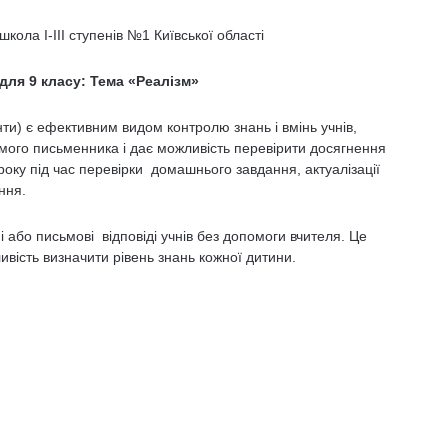
школа І-ІІІ ступенів №1 Київської області
 для 9 класу: Тема «Реалізм»
ти) є ефектив­ним видом контролю знань і вмінь учнів,
емого письменника і дає мож­ливість перевірити досягнення
уроку під час перевірки домашнього завдання, актуалізації
ння.
 або письмові від­повіді учнів без допомоги вчителя. Це
вість визначити рівень знань кожної дитини.