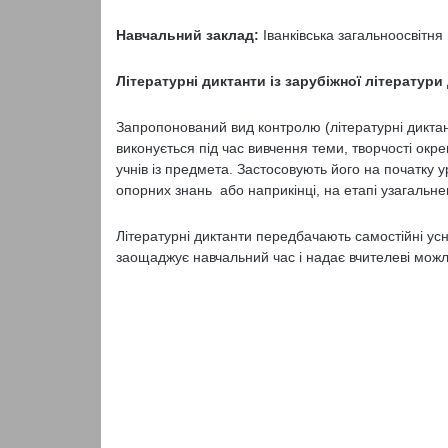
Навчальний заклад:
Іванківська загальноосвітня 
Літературні диктанти із зарубіжної літератури
Запропонований вид контролю (літературні диктан
виконується під час вивчення теми, творчості окр
учнів із предмета. Засто­совують його на початку 
опорних знань або наприкінці, на етапі узагальне
Літературні диктанти передбачають самостійні усні
заощаджує навчальний час і надає вчителеві можли