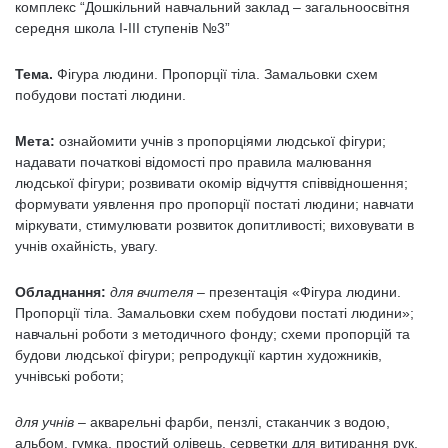
комплекс “Дошкільний навчальний заклад – загальноосвітня
середня школа І-ІІІ ступенів №3”
Тема.
Фігура людини. Пропорції тіла. Замальовки схем
побудови постаті людини.
Мета:
ознайомити учнів з пропорціями людської фігури;
надавати початкові відомості про правила малювання
людської фігури; розвивати окомір відчуття співвідношення;
формувати уявлення про пропорції постаті людини; навчати
міркувати, стимулювати розвиток допитливості; виховувати в
учнів охайність, увагу.
Обладнання:
для вчителя
– презентація «Фігура людини.
Пропорції тіла. Замальовки схем побудови постаті людини»;
навчальні роботи з методичного фонду; схеми пропорцій та
будови людської фігури; репродукції картин художників,
учнівські роботи;
для учнів
– акварельні фарби, пензлі, стаканчик з водою,
альбом, гумка, простий олівець, серветки для витирання рук,