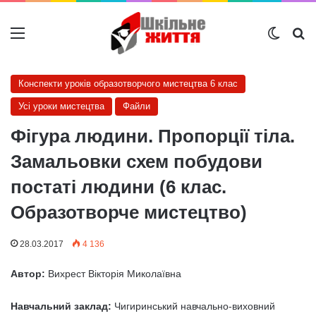
Меню
Switch
Ш
Конспекти уроків образотворчого мистецтва 6 клас
Усі уроки мистецтва
Файли
Фігура людини. Пропорції тіла.
Замальовки схем побудови
постаті людини (6 клас.
Образотворче мистецтво)
28.03.2017
4 136
Автор:
Вихрест Вікторія Миколаївна
Навчальний заклад:
Чигиринський навчально-виховний