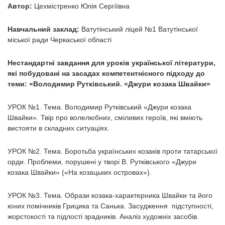
Автор:
Цехмістренко Юлія Сергіївна
Навчальний заклад:
Ватутінський ліцей №1 Ватутінської
міської ради Черкаської області
Нестaндартні завдання для уроків української літератури,
які побудовані на засадах компетентнісного підходу до
теми: «Володимир Рутківський. «Джури козака Швайки»
УРОК №1. Тема. Володимир Рутківський «Джури козака
Швайки». Твір про волелюбних, сміливих героїв, які вміють
вистояти в складних ситуаціях.
УРОК №2. Тема. Боротьба українських козаків проти татарської
орди. Проблеми, порушені у творі В. Рутківського «Джури
козака Швайки» («На козацьких островах»).
УРОК №3. Тема. Образи козака-характерника Швайки та його
юних помічників Грицика та Санька. Засудження підступності,
жорстокості та підлості зрадників. Аналіз художніх засобів.