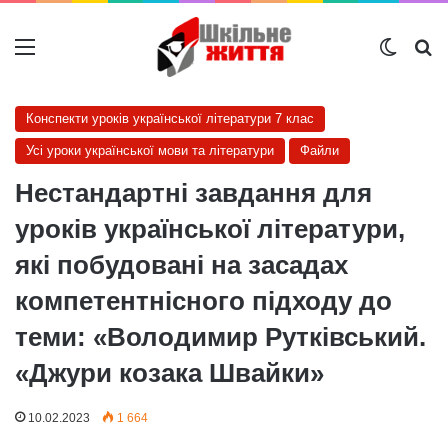
Меню
Switch
Ш
Конспекти уроків української літератури 7 клас
Усі уроки української мови та літератури
Файли
Нестaндартні завдання для
уроків української літератури,
які побудовані на засадах
компетентнісного підходу до
теми: «Володимир Рутківський.
«Джури козака Швайки»
10.02.2023
1 664