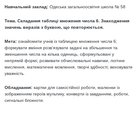
Навчальний заклад:
Одеська загальноосвітня школа № 58
Тема.
Складання таблиці множення числа 6. Знаходження
значень виразів з буквою, що повторюється
.
Мета:
ознайомити учнів із таблицею множення числа 6;
формувати вміння розв’язувати задачі на збільшення та
зменшення числа на кілька одиниць, сформульовані у
непрямій формі; розвивати обчислювальні навички, логічне
мислення, математичне мовлення, творчі здібності; виховувати
уважність.
Обладнання:
картки для самостійної роботи, малюнки із
зображенням героїв мультику, конверти із завданням, роботи,
сигнальні блокноти.