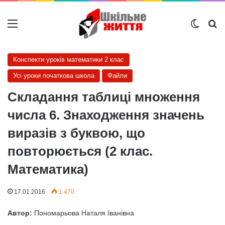
Меню
Switch
Ш
Конспекти уроків математики 2 клас
Усі уроки початкова школа
Файли
Складання таблиці множення
числа 6. Знаходження значень
виразів з буквою, що
повторюється (2 клас.
Математика)
17.01.2016
1 470
Автор:
Пономарьова Наталя Іванівна