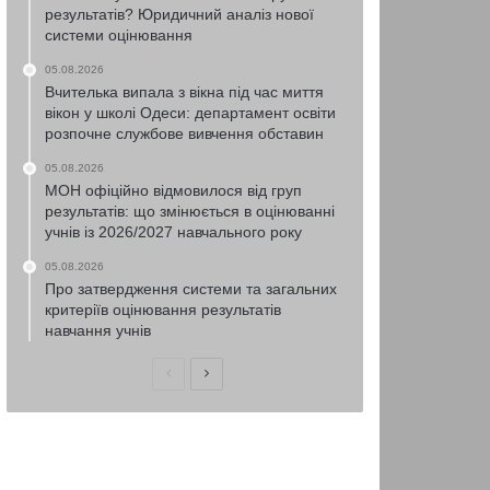
результатів? Юридичний аналіз нової
системи оцінювання
05.08.2026
Вчителька випала з вікна під час миття
вікон у школі Одеси: департамент освіти
розпочне службове вивчення обставин
05.08.2026
МОН офіційно відмовилося від груп
результатів: що змінюється в оцінюванні
учнів із 2026/2027 навчального року
05.08.2026
Про затвердження системи та загальних
критеріїв оцінювання результатів
навчання учнів
Попередня
Наступна
сторінка
сторінка