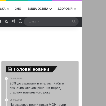
ЬКА
ЗНО
ВИЩА ОСВІТА
ЗДОРОВ’Я
ebook
YouTube
RSS
Випадкова стаття
Switch skin
Шукати
Головні новини
06.08.2026
20% до зарплати вчителям: Кабмін
визначив ключові рішення перед
стартом навчального року
06.08.2026
Чи скасовує новий наказ МОН групи