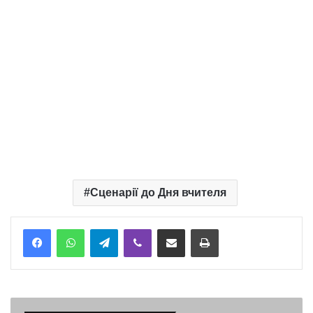
Сценарії до Дня вчителя
Telegram
Viber
Надіслати електронною поштою
Надрукувати