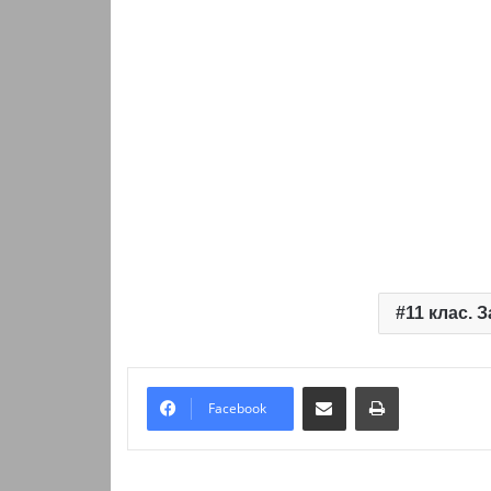
11 клас. 
Надіслати електронною поштою
Надрукувати
Facebook