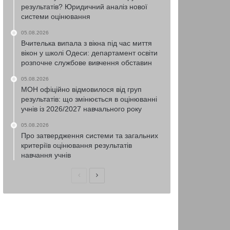
результатів? Юридичний аналіз нової
системи оцінювання
05.08.2026
Вчителька випала з вікна під час миття
вікон у школі Одеси: департамент освіти
розпочне службове вивчення обставин
05.08.2026
МОН офіційно відмовилося від груп
результатів: що змінюється в оцінюванні
учнів із 2026/2027 навчального року
05.08.2026
Про затвердження системи та загальних
критеріїв оцінювання результатів
навчання учнів
Попередня
Наступна
сторінка
сторінка