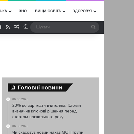
ЬКА
ЗНО
ВИЩА ОСВІТА
ЗДОРОВ’Я
ebook
YouTube
RSS
Випадкова стаття
Switch skin
Шукати
Головні новини
06.08.2026
20% до зарплати вчителям: Кабмін
визначив ключові рішення перед
стартом навчального року
06.08.2026
Чи скасовує новий наказ МОН групи