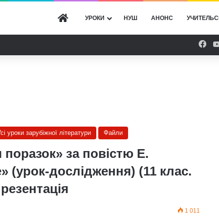
ГОЛОВНА
УРОКИ
НУШ
АНОНС
УЧИТЕЛЬС
Fac
сі уроки зарубіжної літератури
Файли
поразок» за повістю Е.
» (урок-дослідження) (11 клас.
Презентація
1 011