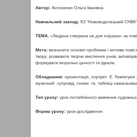
Автор:
Антоненко Ольга Іванівна
Навчальний заклад:
КЗ “Нововодолазький СНВК
ТЕМА.
«Людина створена не для поразок» за повіс
Мета:
визначити основні проблеми і мотиви повіст
твору; розвивати творче мислення учнів, активізув
формувати моральні цінності та ідеали.
Обладнання:
презентація, портрет Е. Хемінгуея ,
музичний супровід, схеми та таблиці намальован
Тип уроку:
урок поглибленого вивчення художньог
Форма уроку:
урок-дослідження.