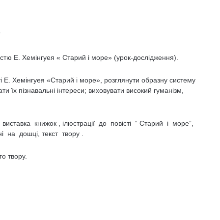
”
тю Е. Хемінгуея « Старий і море» (урок-дослідження).
і Е. Хемінгуея «Старий і море», розглянути образну систему
ати їх пізнавальні інтереси; виховувати високий гуманізм,
 виставка книжок , ілюстрації до повісті “ Старий і море”,
і на дошці, текст твору .
о твору.