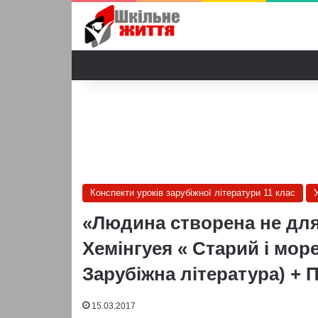
Конспекти уроків зарубіжної літератури 11 клас
У
«Людина створена не для 
Хемінгуея « Старий і море
Зарубіжна література) + 
15.03.2017