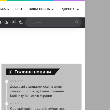
ЬКА
ЗНО
ВИЩА ОСВІТА
ЗДОРОВ’Я
ebook
YouTube
RSS
Випадкова стаття
Switch skin
Шукати
Головні новини
07.08.2026
Державні стандарти освіти знову
змінено: що передбачає рішення
Кабінету Міністрів України
07.08.2026
Сертифікація педагогів зміниться: