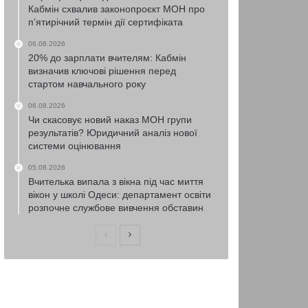
Кабмін схвалив законопроєкт МОН про
п’ятирічний термін дії сертифіката
06.08.2026
20% до зарплати вчителям: Кабмін
визначив ключові рішення перед
стартом навчального року
06.08.2026
Чи скасовує новий наказ МОН групи
результатів? Юридичний аналіз нової
системи оцінювання
05.08.2026
Вчителька випала з вікна під час миття
вікон у школі Одеси: департамент освіти
розпочне службове вивчення обставин
Попередня
Наступна
сторінка
сторінка