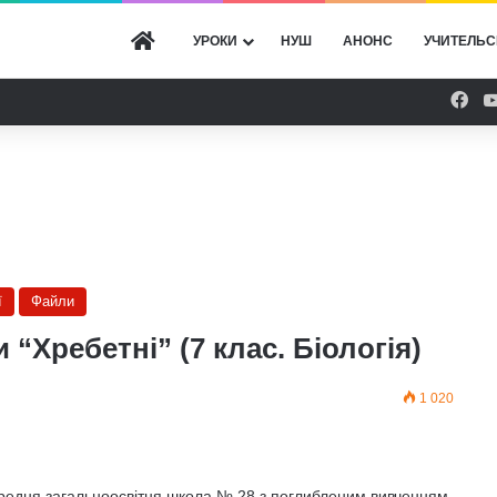
ГОЛОВНА
УРОКИ
НУШ
АНОНС
УЧИТЕЛЬС
Fac
ї
Файли
“Хребетні” (7 клас. Біологія)
1 020
ередня загальноосвітня школа № 28 з поглибленим вивченням