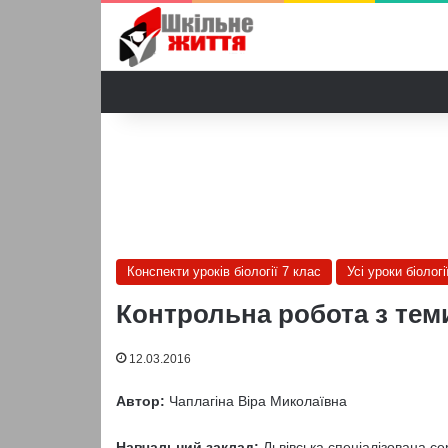
Конспекти уроків біології 7 клас
Усі уроки біологі
Контрольна робота з теми 
12.03.2016
Автор:
Чаплагіна Віра Миколаївна
Навчальний заклад:
Львівська спеціалізована с