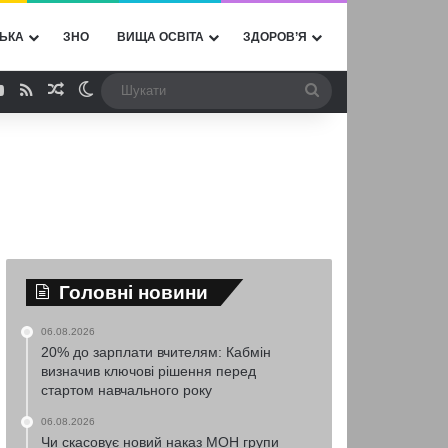
ЬКА
ЗНО
ВИЩА ОСВІТА
ЗДОРОВ’Я
ebook
YouTube
RSS
Випадкова стаття
Switch skin
Шукати
Головні новини
06.08.2026
20% до зарплати вчителям: Кабмін
визначив ключові рішення перед
стартом навчального року
06.08.2026
Чи скасовує новий наказ МОН групи