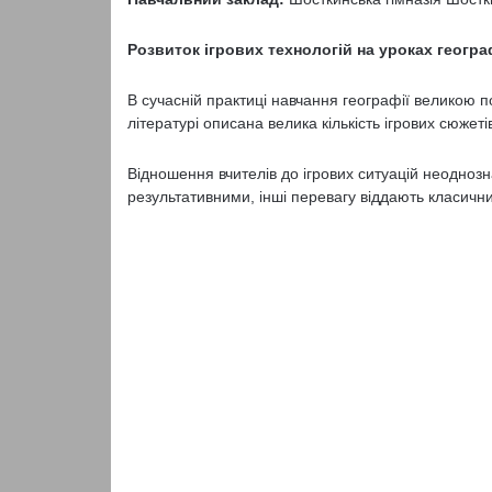
Розвиток ігрових технологій на уроках геогра
В сучасній практиці навчання географії великою п
літературі описана велика кількість ігрових сюжеті
Відношення вчителів до ігрових ситуацій неоднозн
результативними, інші перевагу віддають класич