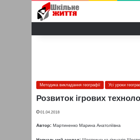
Методика викладання географії
Усі уроки геогра
Розвиток ігрових техноло
01.04.2018
Автор:
Мартиненко Марина Анатоліївна
Навчальний заклад:
Шосткинська гімназія Шостки