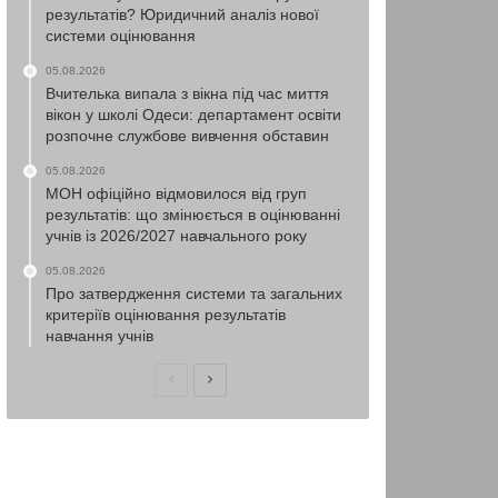
результатів? Юридичний аналіз нової
системи оцінювання
05.08.2026
Вчителька випала з вікна під час миття
вікон у школі Одеси: департамент освіти
розпочне службове вивчення обставин
05.08.2026
МОН офіційно відмовилося від груп
результатів: що змінюється в оцінюванні
учнів із 2026/2027 навчального року
05.08.2026
Про затвердження системи та загальних
критеріїв оцінювання результатів
навчання учнів
Попередня
Наступна
сторінка
сторінка