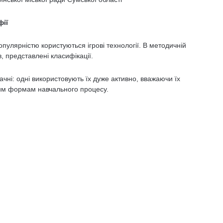
фії
опулярністю користуються ігрові технології. В методичній
в, представлені класифікації.
ачні: одні використовують їх дуже активно, вважаючи їх
ним формам навчального процесу.