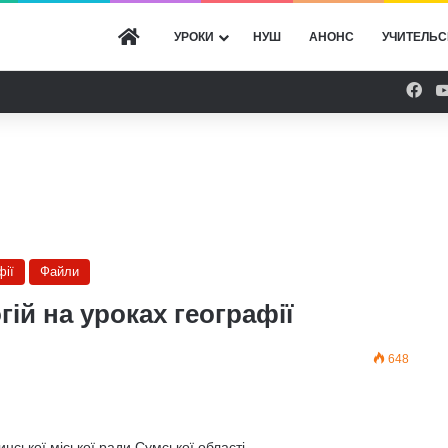
ГОЛОВНА
УРОКИ
НУШ
АНОНС
УЧИТЕЛЬС
Fac
фії
Файли
гій на уроках географії
648
нської міської ради Сумської області