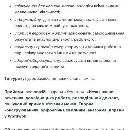
спілкування державною мовою:
володіти всіма видами
мовленнєвої діяльності;
інформаційну:
діяти за алгоритмом, аналізувати мовні
явища, розвивати медійну грамотність;
учитися впродовж життя:
здійснювати самооцінювання
результатів власної діяльності, рефлексію;
соціальну і громадянську:
формувати навички роботи в
парі, співпрацювати з іншими на результат
здоров’язбережувальну:
враховувати вплив слова на
психічне здоров’я людини.
Тип уроку:
урок засвоєння нових знань і вмінь.
Прийоми
: рефлексійні вправи «Усмішка».
«Незакінчене
речення». дослідницька робота, розподільний диктант,
пошуковий прийом «Упізнай мене», Творче
конструювання», орфоепічна хвилинка, анаграма, вправи
у
Wordwoll
.
Обладнання:
підручник Заболотний. «Укр.мова». 8кл., зошити,