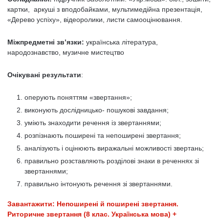
картки, аркуші з вподобайками, мультимедійна презентація,
«Дерево успіху», відеоролики, листи самооцінювання.
Міжпредметні звʼязки:
українська література,
народознавство, музичне мистецтво
Очікувані результати
:
оперують поняттям «звертання»;
виконують дослідницько- пошукові завдання;
уміють знаходити речення із звертаннями;
розпізнають поширені та непоширені звертання;
аналізують і оцінюють виражальні можливості звертань;
правильно розставляють розділові знаки в реченнях зі
звертаннями;
правильно інтонують речення зі звертаннями.
Завантажити: Непоширені й поширені звертання.
Риторичне звертання (8 клас. Українська мова) +