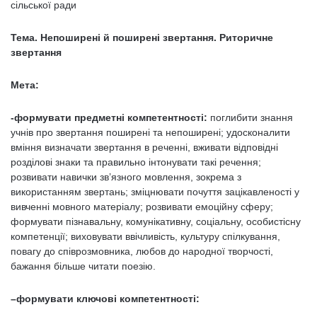
сільської ради
Тема. Непоширені й поширені звертання. Риторичне
звертання
Мета:
-формувати предметні компетентності:
поглибити знання
учнів про звертання поширені та непоширені; удосконалити
вміння визначати звертання в реченні, вживати відповідні
розділові знаки та правильно інтонувати такі речення;
розвивати навички зв’язного мовлення, зокрема з
використанням звертань; зміцнювати почуття зацікавленості у
вивченні мовного матеріалу; розвивати емоційну сферу;
формувати пізнавальну, комунікативну, соціальну, особистісну
компетенції; виховувати ввічливість, культуру спілкування,
повагу до співрозмовника, любов до народної творчості,
бажання більше читати поезію.
–
формувати ключові компетентності: