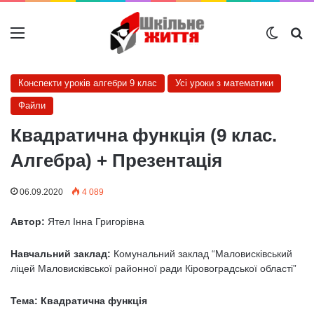
Меню
Switch
Ш
Конспекти уроків алгебри 9 клас
Усі уроки з математики
Файли
Квадратична функція (9 клас.
Алгебра) + Презентація
06.09.2020
4 089
Автор:
Ятел Інна Григорівна
Навчальний заклад:
Комунальний заклад “Маловисківський
ліцей Маловисківської районної ради Кіровоградської області”
Тема: Квадратична функція