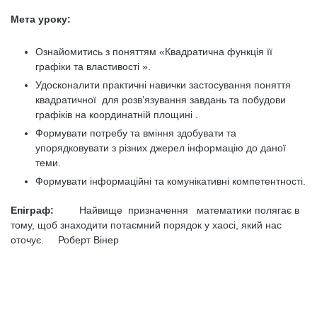
Мета уроку:
Ознайомитись з поняттям «Квадратична функція її
графіки та властивості ».
Удосконалити практичні навички застосування поняття
квадратичної для розв’язування завдань та побудови
графіків на координатній площині .
Формувати потребу та вміння здобувати та
упорядковувати з різних джерел інформацію до даної
теми.
Формувати інформаційні та комунікативні компетентності.
Епіграф:
Найвище призначення математики полягає в
тому, щоб знаходити потаємний порядок у хаосі, який нас
оточує. Роберт Вінер