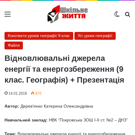
Меню
Switch
Ш
Конспекти уроків географії 9 клас
Усі уроки географії
Файли
Відновлювальні джерела
енергії та енергозбереження (9
клас. Географія) + Презентація
14.01.2016
870
Автор:
Дерев’янко Катерина Олександрівна
Навчальний заклад:
НВК “Покровська ЗОШ І-ІІ ст. №2 – ДНЗ”
Тема
:
Відновлювальні джерела енергії та енергозбереження.