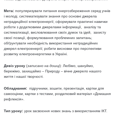
Мета:
популяризувати питання енергозбереження серед учнів
і молоді, систематизувати знання про основні джерела
нетрадиційної еле­ктроенергії; сформувати практичні навички
роботи з додатковими джерелами інформації, аналізу та
систематизації, висловлювання своїх думок та ідей, захисту
своєї позиції, формулю­вання проблемних запитань;
обґрунтувати необхідність використання нетрадиційних
джерел електроенергії; робити висновки про перспективи
розвитку електроенергетики в Україні.
Девіз уроку
(
записано на дошці
): Любімо, шануймо,
бережімо, захищаймо – Природу – вічне джерело нашого
життя і нашої творчості.
Обладнання
:
підручники, зошити, презентація, картки для
самооцінки, картки з тестами, роздатковий матеріал «Домашня
рефлексія».
Тип уроку:
урок засвоєння нових знань з використанням ІКТ.