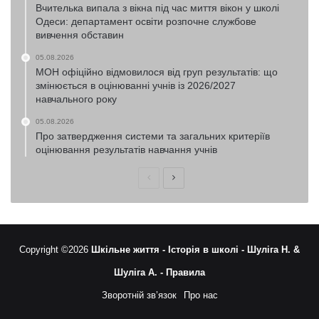
Вчителька випала з вікна під час миття вікон у школі
Одеси: департамент освіти розпочне службове
вивчення обставин
05.08.2026
МОН офіційно відмовилося від груп результатів: що
змінюється в оцінюванні учнів із 2026/2027
навчального року
05.08.2026
Про затвердження системи та загальних критеріїв
оцінювання результатів навчання учнів
Попередня
Наступна
сторінка
сторінка
Copyright ©2026
Шкільне життя -
Історія в школі -
Шуліга Н. &
Шуліга А. -
Правила
Зворотній зв’язок
Про нас