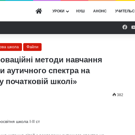
ГОЛОВНА
УРОКИ
НУШ
АНОНС
УЧИТЕЛЬС
Fac
кова школа
Файли
новаційні методи навчання
и аутичного спектра на
у початковій школі»
382
світня школа І-ІІ ст