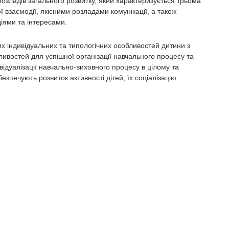
розладів загального розвитку, який характеризується трьома
взаємодії, якісними розладами комунікації, а також
ями та інтересами.
х індивідуальних та типологічних особливостей дитини з
ивостей для успішної організації навчального процесу та
ідуалізації навчально-виховного процесу в цілому та
езпечують розвиток активності дітей, їх соціалізацію.