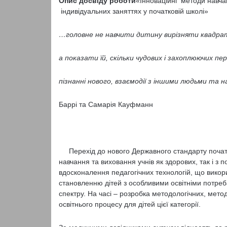
Опис досвіду роботи
«Інноваційні методи навча
індивідуальних заняттях у початковій школі»
…головне не навчити дитину вирізняти квадрат
а показати їй, скільки чудових і захоплюючих пе
пізнанні нового, взаємодії з іншими людьми та 
Баррі та Самарія Кауфманн
Перехід до нового Державного стандарту початко
навчання та виховання учнів як здорових, так і з
вдосконалення педагогічних технологій, що викори
становленню дітей з особливими освітніми потреб
спектру. На часі – розробка методологічних, мет
освітнього процесу для дітей цієї категорії.