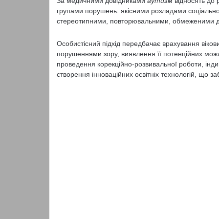
За медичними довідниками
аутизм
відносять до 
групами порушень: якісними розладами соціальної 
стереотипними, повторювальними, обмеженими ді
Особистісний підхід передбачає врахування вікови
порушеннями зору, виявлення її потенційних можл
проведення корекційно-розвивальної роботи, індив
створення інноваційних освітніх технологій, що заб