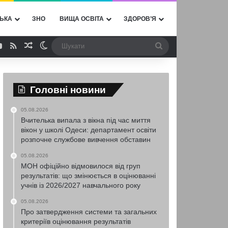
ЬКА
ЗНО
ВИЩА ОСВІТА
ЗДОРОВ’Я
ebook
YouTube
RSS
Випадкова стаття
Switch skin
Шукати
Головні новини
05.08.2026
Вчителька випала з вікна під час миття
вікон у школі Одеси: департамент освіти
розпочне службове вивчення обставин
05.08.2026
МОН офіційно відмовилося від груп
результатів: що змінюється в оцінюванні
учнів із 2026/2027 навчального року
05.08.2026
Про затвердження системи та загальних
критеріїв оцінювання результатів