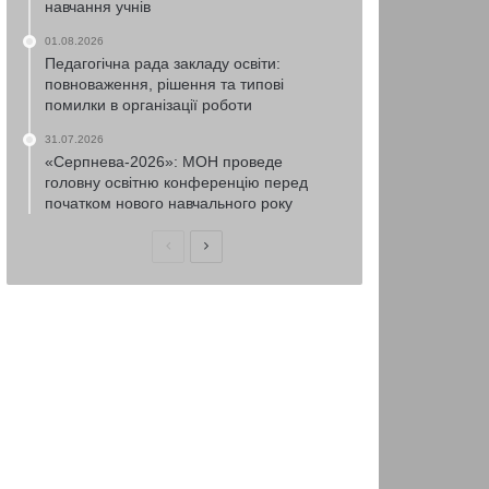
навчання учнів
01.08.2026
Педагогічна рада закладу освіти:
повноваження, рішення та типові
помилки в організації роботи
31.07.2026
«Серпнева-2026»: МОН проведе
головну освітню конференцію перед
початком нового навчального року
Попередня
Наступна
сторінка
сторінка