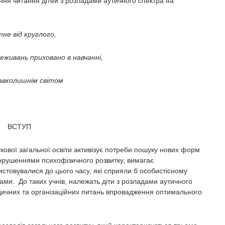
ння читання дітей з розладами аутичного спектра на
не від круглого,
реживань приховано в навчанні,
навколишнім світом
ВСТУП
вої загальної освіти активізує потреби пошуку нових форм
 порушеннями психофізичного розвитку, вимагає
стовувалися до цього часу, які сприяли б особистісному
ами. До таких учнів, належать діти з розладами аутичного
одичних та організаційних питань впровадження оптимального