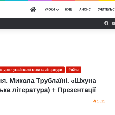
ГОЛОВНА
УРОКИ
НУШ
АНОНС
УЧИТЕЛЬС
Fac
сі уроки української мови та літератури
Файли
ня. Микола Трублаїні. «Шхуна
ька література) + Презентації
1 621