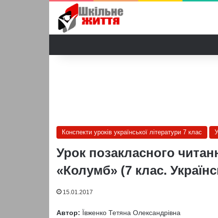
Конспекти уроків української літератури 7 клас
У
Урок позакласного читан
«Колумб» (7 клас. Українс
15.01.2017
Автор:
Ївженко Тетяна Олександрівна