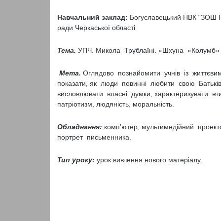
Навчальний заклад:
Богуславецький НВК “ЗОШ І-
ради Черкаської області
Тема.
УПЧ. Микола Трублаїні. «Шхуна «Колумб»
Мета.
Оглядово познайомити учнів із життєв
показати, як люди повинні любити свою Батьків
висловлювати власні думки, характеризувати вч
патріотизм, людяність, моральність.
Обладнання
:
комп’ютер, мультимедійний проекто
портрет письменника.
Тип уроку:
урок вивчення нового матеріалу.