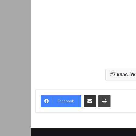
7 клас. У
Надіслати електронною поштою
Надрукувати
Facebook