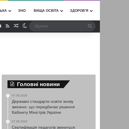
ЬКА
ЗНО
ВИЩА ОСВІТА
ЗДОРОВ’Я
ebook
YouTube
RSS
Випадкова стаття
Switch skin
Шукати
Головні новини
07.08.2026
Державні стандарти освіти знову
змінено: що передбачає рішення
Кабінету Міністрів України
07.08.2026
Сертифікація педагогів зміниться: