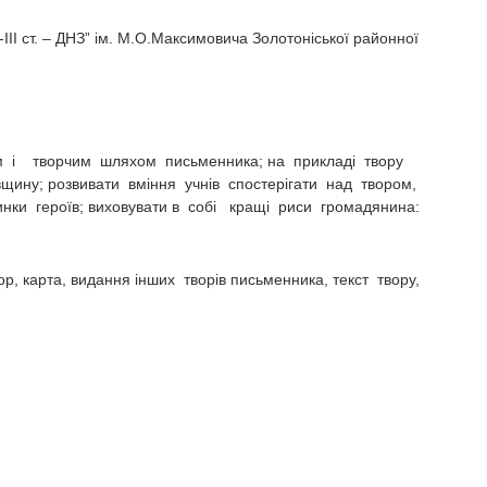
ІІІ ст. – ДНЗ” ім. М.О.Максимовича Золотоніської районної
им і творчим шляхом письменника; на прикладі твору
щину; розвивати вміння учнів спостерігати над твором,
инки героїв; виховувати в собі кращі риси громадянина:
р, карта, видання інших творів письменника, текст твору,