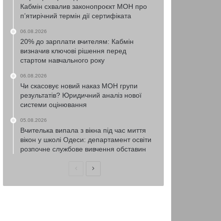
Кабмін схвалив законопроєкт МОН про
п’ятирічний термін дії сертифіката
06.08.2026
20% до зарплати вчителям: Кабмін
визначив ключові рішення перед
стартом навчального року
06.08.2026
Чи скасовує новий наказ МОН групи
результатів? Юридичний аналіз нової
системи оцінювання
05.08.2026
Вчителька випала з вікна під час миття
вікон у школі Одеси: департамент освіти
розпочне службове вивчення обставин
Попередня
Наступна
сторінка
сторінка