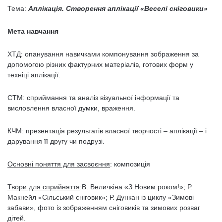
Тема:
Аплікація. Створення аплікації «Веселі сніговики»
Мета навчання
ХТД: опанування навичками компонування зображення за
допомогою різних фактурних матеріалів, готових форм у
техніці аплікації.
СТМ: сприймання та аналіз візуальної інформації та
висловлення власної думки, враження.
КЧМ: презентація результатів власної творчості – аплікації – і
дарування її другу чи подрузі.
Основні поняття для засвоєння
: композиція
Твори для сприйняття
:В. Величкіна «З Новим роком!»; Р.
Макнейл «Сільський сніговик»; Р. Дункан із циклу «Зимові
забави», фото із зображенням сніговиків та зимових розваг
дітей.