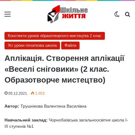
Меню
Switch
Ш
Конспекти уроків образотворчого мистецтва 2 клас
Усі уроки початкова школа
Файли
Аплікація. Створення аплікації
«Веселі сніговики» (2 клас.
Образотворче мистецтво)
05.12.2021
1 053
Автор:
Трушнікова Валентина Василівна
Навчальний заклад:
Чорнобаївська загальноосвітня школа І-
ІІІ ступенів №1