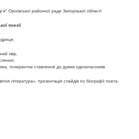
р’я” Оріхівської районної ради Запорізької області
ої поезії
удреця;
ний твір;
слення;
яма, толерантне ставлення до думки однокласників.
тня література», презентація слайдів по біографії поета.