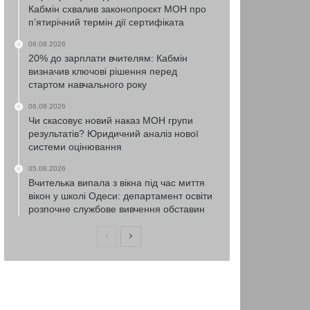
Кабмін схвалив законопроєкт МОН про
п’ятирічний термін дії сертифіката
06.08.2026
20% до зарплати вчителям: Кабмін
визначив ключові рішення перед
стартом навчального року
06.08.2026
Чи скасовує новий наказ МОН групи
результатів? Юридичний аналіз нової
системи оцінювання
05.08.2026
Вчителька випала з вікна під час миття
вікон у школі Одеси: департамент освіти
розпочне службове вивчення обставин
Попередня
Наступна
сторінка
сторінка