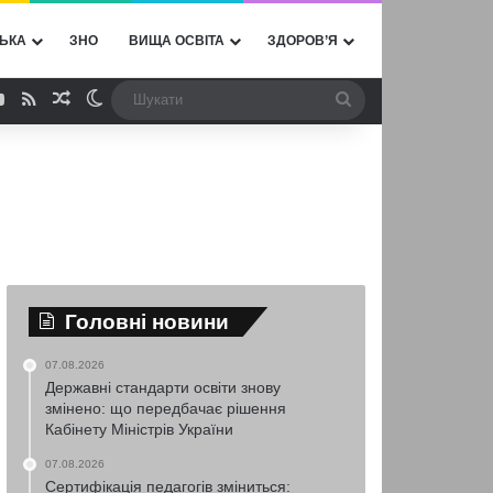
ЬКА
ЗНО
ВИЩА ОСВІТА
ЗДОРОВ’Я
ebook
YouTube
RSS
Випадкова стаття
Switch skin
Шукати
Головні новини
07.08.2026
Державні стандарти освіти знову
змінено: що передбачає рішення
Кабінету Міністрів України
07.08.2026
Сертифікація педагогів зміниться: