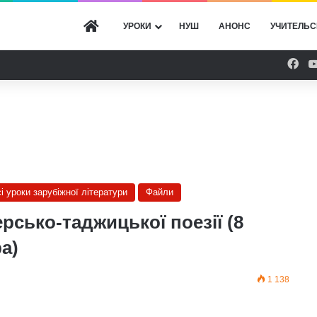
ГОЛОВНА
УРОКИ
НУШ
АНОНС
УЧИТЕЛЬС
Fac
сі уроки зарубіжної літератури
Файли
сько-таджицької поезії (8
а)
1 138