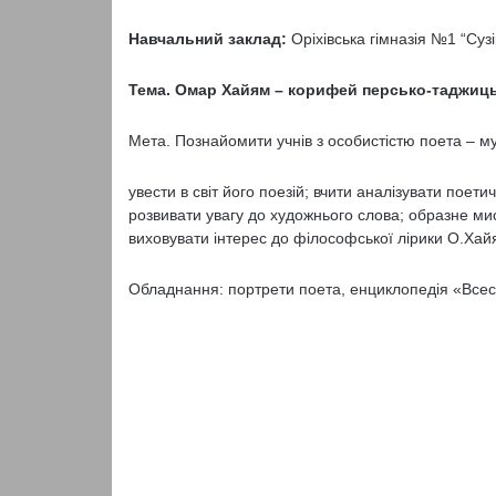
Навчальний заклад:
Оріхівська гімназія №1 “Сузі
Тема. Омар Хайям – корифей персько-таджицьк
Мета. Познайомити учнів з особистістю поета – м
увести в світ його поезій; вчити аналізувати поетич
розвивати увагу до художнього слова; образне ми
виховувати інтерес до філософської лірики О.Хай
Обладнання: портрети поета, енциклопедія «Всесві