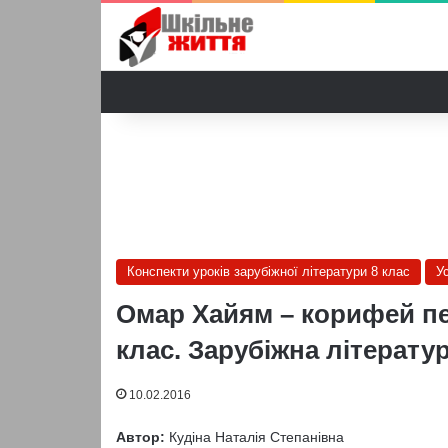
Конспекти уроків зарубіжної літератури 8 клас
У
Омар Хайям – корифей пер
клас. Зарубіжна літератур
10.02.2016
Автор:
Кудіна Наталія Степанівна