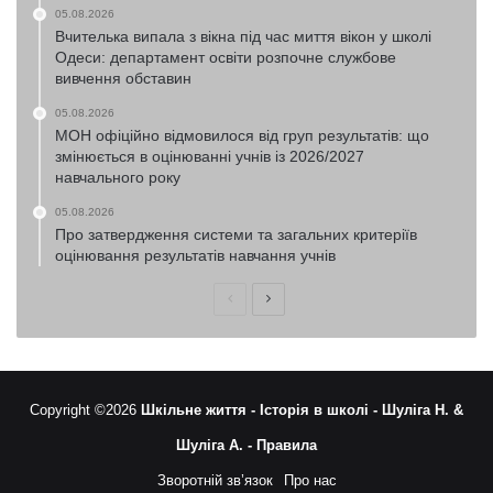
05.08.2026
Вчителька випала з вікна під час миття вікон у школі
Одеси: департамент освіти розпочне службове
вивчення обставин
05.08.2026
МОН офіційно відмовилося від груп результатів: що
змінюється в оцінюванні учнів із 2026/2027
навчального року
05.08.2026
Про затвердження системи та загальних критеріїв
оцінювання результатів навчання учнів
Попередня
Наступна
сторінка
сторінка
Copyright ©2026
Шкільне життя -
Історія в школі -
Шуліга Н. &
Шуліга А. -
Правила
Зворотній зв’язок
Про нас