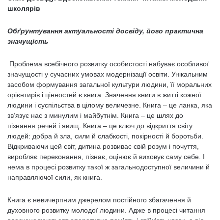
школярів
Обґрунтування актуальності досвіду, його практична
значущість
Проблема всебічного розвитку особистості набуває особливої
значущості у сучасних умовах модернізації освіти. Унікальним
засобом формування загальної культури людини, її моральних
орієнтирів і цінностей є книга. Значення книги в житті кожної
людини і суспільства в цілому величезне. Книга – це ланка, яка
зв’язує нас з минулим і майбутнім. Книга – це шлях до
пізнання речей і явищ. Книга – це ключ до відкриття світу
людей: добра й зла, сили й слабкості, покірності й боротьби.
Відкриваючи цей світ, дитина розвиває свій розум і почуття,
виробляє переконання, пізнає, оцінює й виховує саму себе. І
нема в процесі розвитку такої ж загальнодоступної величини й
направляючої сили, як книга.
Книга є невичерпним джерелом постійного збагачення й
духовного розвитку молодої людини. Адже в процесі читання