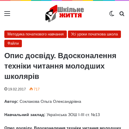
Меню
Switch
Ш
Методика початкового навчання
Усі уроки початкова школа
Файли
Опис досвіду. Вдосконалення
техніки читання молодших
школярів
19.02.2017
717
Автор:
Соклакова Ольга Олександрівна
Навчальний заклад:
Українська ЗОШ І-ІІІ ст. №13
Опис досвіду. Вдосконалення техніки читання молодших