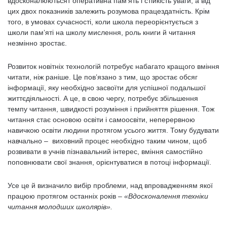
вдосконалюютьсят оперативна пам’ять і стійкість уваги, а від
цих двох показників залежить розумова працездатність. Крім
того, в умовах сучасності, коли школа переорієнтується з
школи пам’яті на школу мислення, роль книги й читання
незмінно зростає.
Розвиток новітніх технологій потребує набагато кращого вміння
читати, ніж раніше. Це пов’язано з тим, що зростає обсяг
інформації, яку необхідно засвоїти для успішної подальшої
життєдіяльності. А це, в свою чергу, потребує збільшення
темпу читання, швидкості розуміння і прийняття рішення. Тож
читання стає основою освіти і самоосвіти, неперервною
навичкою освіти людини протягом усього життя. Тому будувати
навчально – виховний процес необхідно таким чином, щоб
розвивати в учнів пізнавальний інтерес, вміння самостійно
поповнювати свої знання, орієнтуватися в потоці інформації.
Усе це й визначило вибір проблеми, над впровадженням якої
працюю протягом останніх років –
«Вдосконалення техніки
читання молодших школярів».