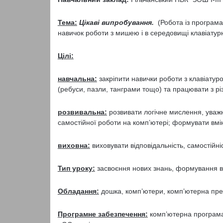
Тема:
Цікаві випробування.
(Робота із програма
навичок роботи з мишею і в середовищі клавіатур
Цілі:
навчальна:
закріпити навички роботи з клавіатур
(ребуси, пазли, танграми тощо) та працювати з 
розвивальна:
розвивати логічне мислення, уважн
самостійної роботи на комп’ютері; формувати вмі
виховна:
виховувати відповідальність, самостійні
Тип уроку:
засвоєння нових знань, формування вм
Обладання:
дошка, комп’ютери, комп’ютерна пре
Програмне забезпечення:
комп’ютерна програма