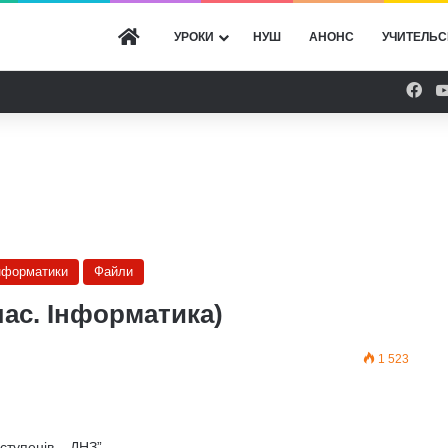
ГОЛОВНА
УРОКИ
НУШ
АНОНС
УЧИТЕЛЬС
Fac
інформатики
Файли
лас. Інформатика)
1 523
 ступенів – ДНЗ”