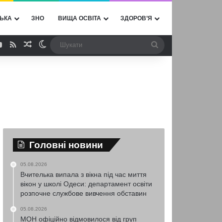
ЬКА
ЗНО
ВИЩА ОСВІТА
ЗДОРОВ’Я
ebook
YouTube
RSS
Випадкова стаття
Switch skin
Шукати
Головні новини
05.08.2026
Вчителька випала з вікна під час миття
вікон у школі Одеси: департамент освіти
розпочне службове вивчення обставин
05.08.2026
МОН офіційно відмовилося від груп