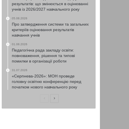
результатів: що змінюється в оцінюванні
учнів із 2026/2027 навчального року
05.08.2026
Про затвердження системи та загальних
критеріїв оцінювання результатів
навчання учнів
01.08.2026
Педагогічна рада закладу освіти:
повноваження, рішення та типові
помилки в організації роботи
31.07.2026
«Серпнева-2026»: МОН проведе
головну освітню конференцію перед
початком нового навчального року
Попередня
Наступна
сторінка
сторінка