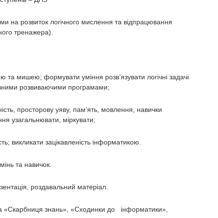
ми на розвиток логічного мислення та відпрацювання
ного тренажера).
ою та мишею; формувати уміння розв’язувати логічні задачі
різними розвиваючими програмами;
ість, просторову уяву, пам’ять, мовлення, навички
ння узагальнювати, міркувати;
сть; викликати зацікавленість інформатикою.
інь та навичок.
зентація, роздавальний матеріал.
 «Скарбниця знань», «Сходинки до інформатики»,