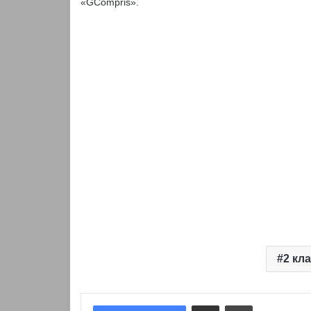
«GCompris».
2 кл
Надіслати електронною поштою
Надрукувати