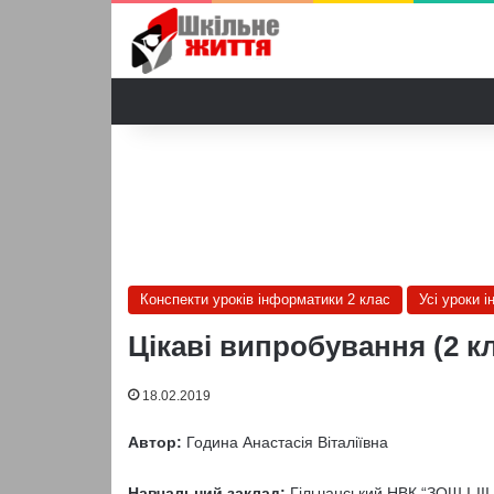
Конспекти уроків інформатики 2 клас
Усі уроки 
Цікаві випробування (2 к
18.02.2019
Автор:
Година Анастасія Віталіївна
Навчальний заклад:
Гільчанський НВК “ЗОШ I-III