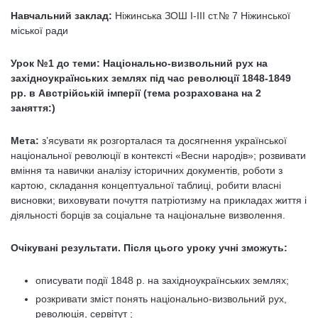
Навчальний заклад:
Ніжинська ЗОШ І-ІІІ ст.№ 7 Ніжинської
міської ради
Урок №1 до теми: Національно-визвольний рух на
західноукраїнських землях під час революції 1848-1849
рр. в Австрійській імперії (тема розрахована на 2
заняття:)
Мета:
з’ясувати як розгорталася та досягнення української
національної революції в контексті «Весни народів»; розвивати
вміння та навички аналізу історичних документів, роботи з
картою, складання концептуальної таблиці, робити власні
висновки; виховувати почуття патріотизму на прикладах життя і
діяльності борців за соціальне та національне визволення.
Очікувані результати. Після цього уроку учні зможуть:
описувати події 1848 р. на західноукраїнських землях;
розкривати зміст понять національно-визвольний рух,
революція, сервітут ;