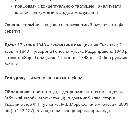
працювати з концептуальною таблицею , аналізувати
історичні документи методом маркування.
Основні терміни:
національно-визвольний рух, революція,
сервітут.
Дати:
17 квітня 1848 – скасування панщини на Галичині; 2
травня 1848 – утворена Головна Руська Рада; травень 1848 р.
– газета «Зоря Галицька»: 19 жовтня 1848 р. – Собор руських
вчених.
Тип уроку:
вивчення нового матеріалу.
Обладнання:
презентація, відеоролики, інтерактивна дошка
(або інші засоби демонстрації), підручник 9 клас Історія
України автор Ф.Г.Турченко, М.В.Мороко., Київ «Генеза», 2009
рік (ст.122-127), атлас, зошит, канцелярські приладдя.