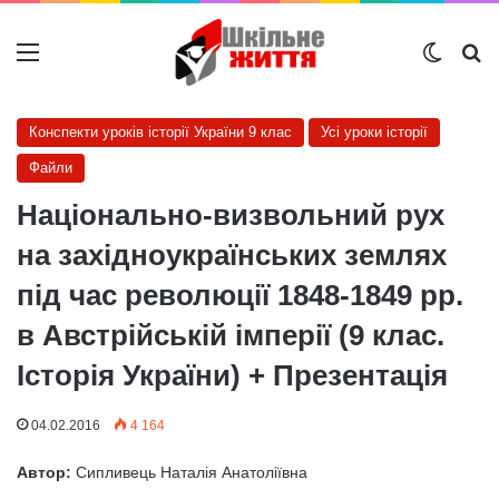
Меню
Switch
Ш
Конспекти уроків історії України 9 клас
Усі уроки історії
Файли
Національно-визвольний рух
на західноукраїнських землях
під час революції 1848-1849 рр.
в Австрійській імперії (9 клас.
Історія України) + Презентація
04.02.2016
4 164
Автор:
Сипливець Наталія Анатоліївна