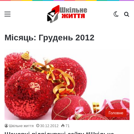
Меню
Switch
Ш
Місяць:
Грудень 2012
Головне
Шкільне життя
30.12.2012
71