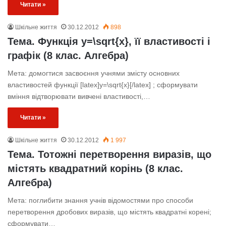
Читати »
Шкільне життя
30.12.2012
898
Тема. Функція y=\sqrt{x}, її властивості і
графік (8 клас. Алгебра)
Мета: домогтися засвоєння учнями змісту основних
властивостей функції [latex]y=\sqrt{x}[/latex] ; сформувати
вміння відтворювати вивчені властивості,…
Читати »
Шкільне життя
30.12.2012
1 997
Тема. Тотожні перетворення виразів, що
містять квадратний корінь (8 клас.
Алгебра)
Мета: поглибити знання учнів відомостями про способи
перетворення дробових виразів, що містять квадратні корені;
сформувати…