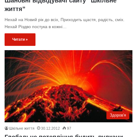
Шановні відвідувачі сайту “Шкільне
життя”
Нехай на Новий рік до всіх, Приходить щастя, радість, сміх.
Нехай Різдво постука в кожні…
Читати »
Здоров'я
Шкільне життя
30.12.2012
97
Глобальне потепління будить вулкани