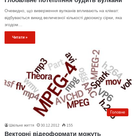
Очевидно, що виверження вулканів впливають на клімат:
відбувається викид величезної кількості двоокису сірки, яка
згодом…
Читати »
Головне
Шкільне життя
30.12.2012
155
Векторні відеоформати можуть