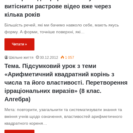
витіснити растрове відео вже через
кілька років
Більшість речей, які ми бачимо навколо себе, мають якусь
форму. А форми, точніше поверхні, які…
Читати »
Шкільне життя
30.12.2012
1 057
Тема. Підсумковий урок з теми
«Арифметичний квадратний корінь з
числа та його властивості. Перетворення
ірраціональних виразів» (8 клас.
Алгебра)
Мета: повторити, узагальнити та систематизувати знання та
вміння учнів щодо означення, властивостей арифметичного
квадратного кореня…