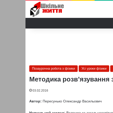
Позаурочна робота з фізики
Усі уроки фізики
Методика розв’язування з
03.02.2016
Автор:
Пересунько Олександр Васильович
Навчальний заклад:
Волочиська загальноосвітня 