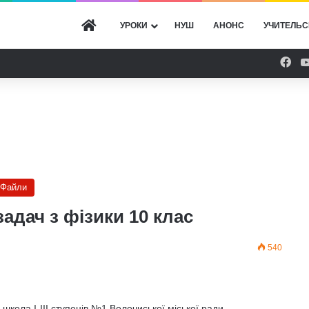
ГОЛОВНА
УРОКИ
НУШ
АНОНС
УЧИТЕЛЬС
Fac
Файли
адач з фізики 10 клас
540
школа І-ІІІ ступенів №1 Волочиської міської ради