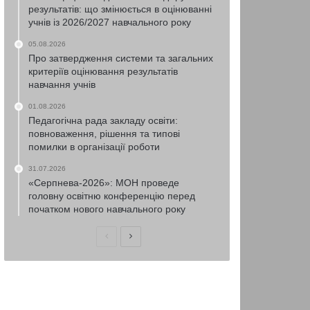
результатів: що змінюється в оцінюванні
учнів із 2026/2027 навчального року
05.08.2026
Про затвердження системи та загальних
критеріїв оцінювання результатів
навчання учнів
01.08.2026
Педагогічна рада закладу освіти:
повноваження, рішення та типові
помилки в організації роботи
31.07.2026
«Серпнева-2026»: МОН проведе
головну освітню конференцію перед
початком нового навчального року
Попередня
Наступна
сторінка
сторінка