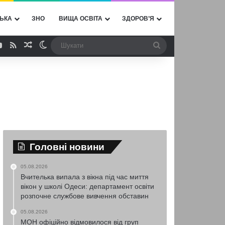
ЬКА
ЗНО
ВИЩА ОСВІТА
ЗДОРОВ’Я
ebook
YouTube
RSS
Випадкова стаття
Switch skin
Шукати
Головні новини
05.08.2026
Вчителька випала з вікна під час миття
вікон у школі Одеси: департамент освіти
розпочне службове вивчення обставин
05.08.2026
МОН офіційно відмовилося від груп