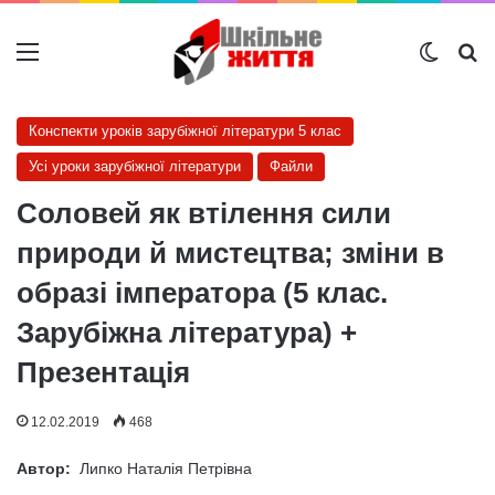
Меню
Switch
Ш
Конспекти уроків зарубіжної літератури 5 клас
Усі уроки зарубіжної літератури
Файли
Соловей як втілення сили
природи й мистецтва; зміни в
образі імператора (5 клас.
Зарубіжна література) +
Презентація
12.02.2019
468
Автор:
Липко Наталія Петрівна