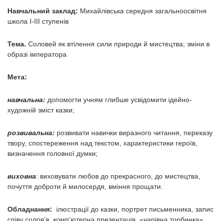
Навчальний заклад:
Михайлівська середня загальноосвітня
школа І-ІІІ ступенів
Тема.
Соловей як втілення сили природи й мистецтва; зміни в
образі імператора
Мета:
навчальна:
допомогти учням глибше усвідомити ідейно-
художній зміст казки;
розвивальна:
розвивати навички виразного читання, переказу
твору, спостереження над текстом, характеристики героїв,
визначення головної думки;
виховна
: виховувати любов до прекрасного, до мистецтва,
почуття доброти й милосердя, вміння прощати.
Обладнання:
ілюстрації до казки, портрет письменника, запис
співу солов’я, комп’ютерна презентація, «чарівна торбинка».