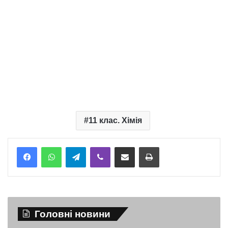
11 клас. Хімія
Telegram
Viber
Надіслати електронною поштою
Надрукувати
Головні новини