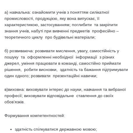
а) навчальна: ознайомити учнів з поняттям силікатної
промисловості, продукцією, яку вона випускає, її
характеристикою, застосуванням; поглибити та закріпити
знання учнів, набуті при вивченні предметів професійно –
теоретичного циклу про будівельні матеріали;
б) розвиваюча: розвивати мислення, увагу, самостійність у
пошуку та оформленні необхідної інформації з різних
джерел, уміння працювати в команді, самостійно приймати
рішення, робити висновки, здатність та бажання підтримувати
один одного; розвивати презентаційні навички;
в)виховна: виховувати інтерес до науки, навчання та вибраної
професії; виховувати відповідальне ставлення до своїх
обов’язків.
Формування компетентностей:
здатність спілкуватися державною мовою;