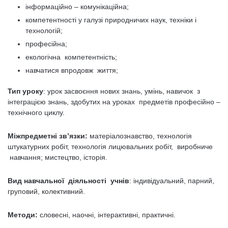
інформаційно – комунікаційна;
компетентності у галузі природничих наук, техніки і
технологій;
професійна;
екологічна компетентність;
навчатися впродовж життя;
Тип уроку
: урок засвоєння нових знань, умінь, навичок з
інтеграцією знань, здобутих на уроках предметів професійно –
технічного циклу.
Міжпредметні зв’язки:
матеріалознавство, технологія
штукатурних робіт, технологія лицювальних робіт, виробниче
навчання; мистецтво, історія.
Вид навчальної діяльності учнів
: індивідуальний, парний,
груповий, колективний.
Методи:
словесні, наочні, інтерактивні, практичні.