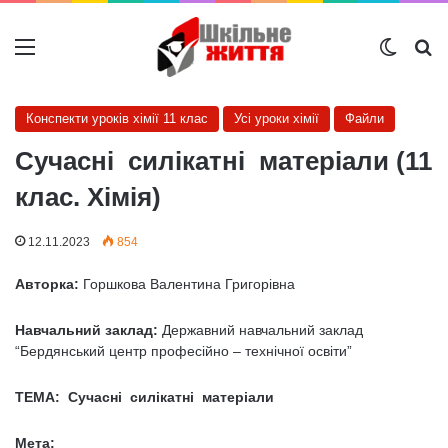
Меню
Switch
Ш
Конспекти уроків хімії 11 клас
Усі уроки хімії
Файли
Сучасні силікатні матеріали (11
клас. Хімія)
12.11.2023
854
Авторка:
Горшкова Валентина Григорівна
Навчальний заклад:
Державний навчальний заклад
“Бердянський центр професійно – технічної освіти”
ТЕМА: Сучасні силікатні матеріали
Мета: