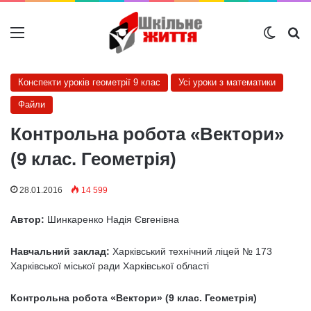
Меню
Switch
Ш
Конспекти уроків геометрії 9 клас
Усі уроки з математики
Файли
Контрольна робота «Вектори»
(9 клас. Геометрія)
28.01.2016
14 599
Автор:
Шинкаренко Надія Євгенівна
Навчальний заклад:
Харківський технічний ліцей № 173
Харківської міської ради Харківської області
Контрольна робота «Вектори» (9 клас. Геометрія)