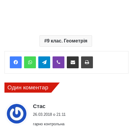
9 клас. Геометрія
Telegram
Viber
Надіслати електронною поштою
Надрукувати
Один коментар
:
Стас
26.03.2018 о 21:11
гарно контрольна