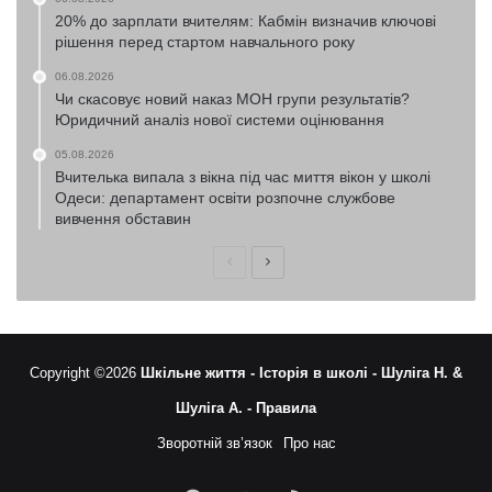
20% до зарплати вчителям: Кабмін визначив ключові
рішення перед стартом навчального року
06.08.2026
Чи скасовує новий наказ МОН групи результатів?
Юридичний аналіз нової системи оцінювання
05.08.2026
Вчителька випала з вікна під час миття вікон у школі
Одеси: департамент освіти розпочне службове
вивчення обставин
Попередня
Наступна
сторінка
сторінка
Copyright ©2026
Шкільне життя -
Історія в школі -
Шуліга Н. &
Шуліга А. -
Правила
Зворотній зв’язок
Про нас