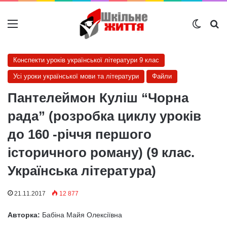
Меню
Switch
Ш
Конспекти уроків української літератури 9 клас
Усі уроки української мови та літератури
Файли
Пантелеймон Куліш “Чорна
рада” (розробка циклу уроків
до 160 -річчя першого
історичного роману) (9 клас.
Українська література)
21.11.2017
12 877
Авторка:
Бабіна Майя Олексіївна