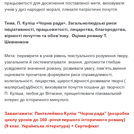
працьовитості для досягнення поставленої мети, виховувати
учнів у дусі народної моралі, плекати патріотичні почуття.
Тема. П. Куліш «Чорна рада». Загальнолюдські риси
ініціативності, працьовитості, лицарства, благородства,
вірності почуттю та обов’язку. Оцінка роману Т.
Шевченком
Мета: перевірити в учнів рівень текстуального розуміння твору,
узагальнити й систематизувати знання, допомогти глибше
усвідомити значення роману, розвивати увагу, пам’ять,вміння
оцінювати прочитане,формувати риси справедливості,
колегіальності, лицарства, щирості,вірності,розвивати творчі (
малярські)здібності, виховувати почуття пошани до творчості
П. Куліша, любов до Вітчизни, прищеплювати пізнавальний
інтерес до історичного минулого.
Завантажити: Пантелеймон Куліш “Чорна рада” (розробка
циклу уроків до 160 -річчя першого історичного роману)
(9 клас. Українська література) + Сертифікат