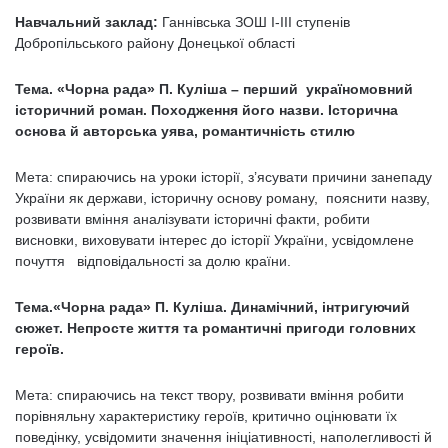
Навчальний заклад:
Ганнівська ЗОШ І-ІІІ ступенів
Добропільського району Донецької області
Тема. «Чорна рада» П. Куліша – перший україномовний
історичний роман. Походження його назви. Історична
основа й авторська уява, романтичність стилю
Мета: спираючись на уроки історії, з’ясувати причини занепаду
України як держави, історичну основу роману, пояснити назву,
розвивати вміння аналізувати історичні факти, робити
висновки, виховувати інтерес до історії України, усвідомлене
почуття відповідальності за долю країни.
Тема.«Чорна рада» П. Куліша. Динамічний, інтригуючий
сюжет. Непросте життя та романтичні пригоди головних
героїв.
Мета: спираючись на текст твору, розвивати вміння робити
порівняльну характеристику героїв, критично оцінювати їх
поведінку, усвідомити значення ініціативності, наполегливості й