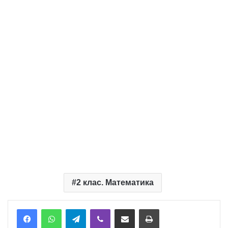
2 клас. Математика
Telegram
Viber
Надіслати електронною поштою
Надрукувати