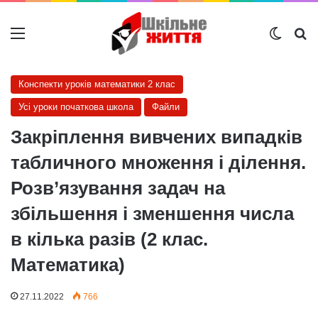
Меню
Switch
Ш
Конспекти уроків математики 2 клас
Усі уроки початкова школа
Файли
Закріплення вивчених випадків
табличного множення і ділення.
Розв’язування задач на
збільшення і зменшення числа
в кілька разів (2 клас.
Математика)
27.11.2022
766