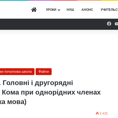
ГОЛОВНА
УРОКИ
НУШ
АНОНС
УЧИТЕЛЬС
Fac
оки початкова школа
Файли
 Головні і другорядні
. Кома при однорідних членах
ка мова)
3 425