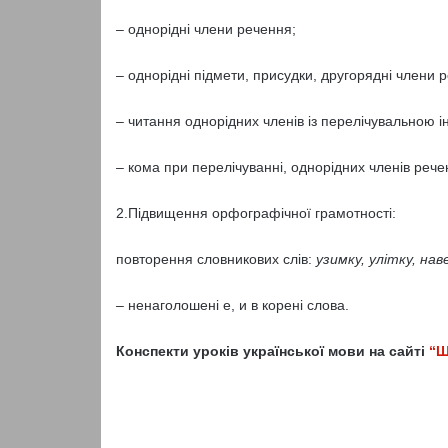
– однорідні члени речення;
– однорідні підмети, присудки, другорядні члени 
– читання однорідних членів із перелічувальною і
– кома при перелічуванні, однорідних членів рече
2.Підвищення орфографічної грамотності:
повторення словникових слів:
узимку, улітку, нав
– ненаголошені е, и в корені слова.
Конспекти уроків української мови на сайті
“Ш