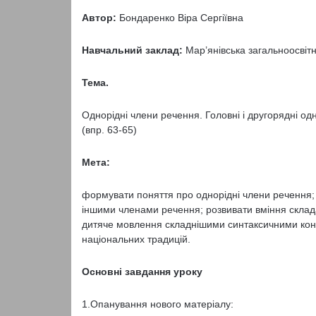
Автор:
Бондаренко Віра Сергіївна
Навчальний заклад:
Мар’янівська загальноосвітня
Тема.
Однорідні члени речення. Головні і другорядні о
(впр. 63-65)
Мета:
формувати поняття про однорідні члени речення; у
іншими чле­нами речення; розвивати вміння склад
дитяче мовлення складнішими синтаксичними конст
національних традицій.
Основні завдання уроку
1.Опанування нового матеріалу: