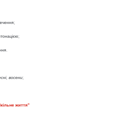
речення;
нтонацією;
ння.
есні, восени
;
кільне життя”