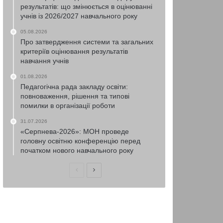
результатів: що змінюється в оцінюванні
учнів із 2026/2027 навчального року
05.08.2026
Про затвердження системи та загальних
критеріїв оцінювання результатів
навчання учнів
01.08.2026
Педагогічна рада закладу освіти:
повноваження, рішення та типові
помилки в організації роботи
31.07.2026
«Серпнева-2026»: МОН проведе
головну освітню конференцію перед
початком нового навчального року
Попередня
Наступна
сторінка
сторінка