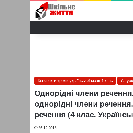
Конспекти уроків української мови 4 клас
Усі ур
Однорідні члени речення.
однорідні члени речення
речення (4 клас. Українсь
26.12.2016