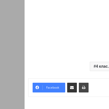
4 клас
Надіслати електронною поштою
Надрукувати
Facebook