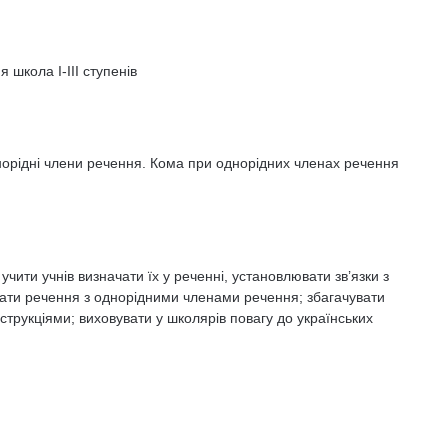
 школа І-ІІІ ступенів
днорідні члени речення. Кома при однорідних членах речення
чити учнів визначати їх у реченні, установлювати зв’язки з
ати речення з однорідни­ми членами речення; збагачувати
рукціями; виховувати у школярів повагу до українських