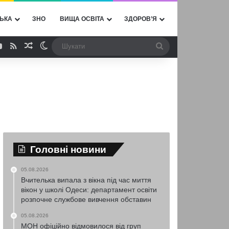
ЬКА
ЗНО
ВИЩА ОСВІТА
ЗДОРОВ’Я
ebook
YouTube
RSS
Випадкова стаття
Switch skin
Шукати
Головні новини
05.08.2026
Вчителька випала з вікна під час миття
вікон у школі Одеси: департамент освіти
розпочне службове вивчення обставин
05.08.2026
МОН офіційно відмовилося від груп