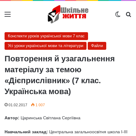
Меню
Switch
Ш
Конспекти уроків української мови 7 клас
Усі уроки української мови та літератури
Файли
Повторення й узагальнення
матеріалу за темою
«Дієприслівник» (7 клас.
Українська мова)
01.02.2017
1 007
Автор:
Царинська Світлана Сергіївна
Навчальний заклад:
Центральна загальноосвітня школа І-ІІІ