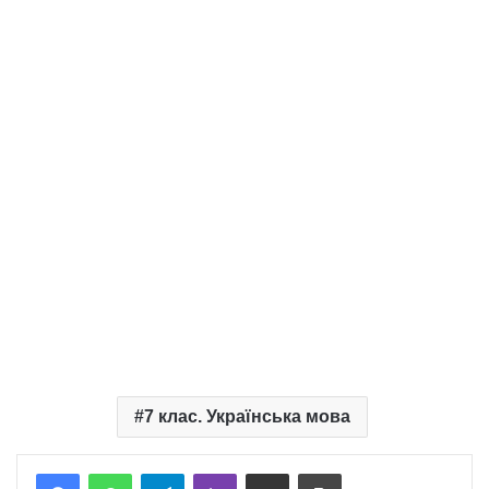
7 клас. Українська мова
Telegram
Viber
Надіслати електронною поштою
Надрукувати