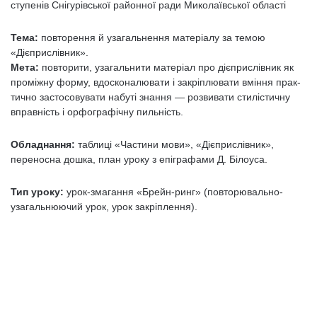
ступенів Снігурівської районної ради Миколаївської області
Тема:
повторення й узагальнення матеріалу за темою
«Дієприслівник».
Мета:
повторити, узагальнити матеріал про дієприслівник як
проміжну форму, вдосконалювати і закріплювати вміння прак­
тично застосовувати набуті знання — розвивати стилістич­ну
вправність і орфографічну пильність.
Обладнання:
таблиці «Частини мови», «Дієприслівник»,
переносна до­шка, план уроку з епіграфами Д. Білоуса.
Тип уроку:
урок-змагання «Брейн-ринг» (повторювально-
узагальню­ючий урок, урок закріплення).