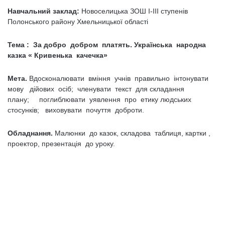
Навчальний заклад:
Новоселицька ЗОШ І-ІІІ ступенів
Полонського району Хмельницької області
Тема : За добро добром платять. Українська народна
казка « Кривенька качечка»
Мета.
Вдосконалювати вміння учнів правильно інтонувати
мову дійових осіб; членувати текст для складання
плану; поглиблювати уявлення про етику людських
стосунків; виховувати почуття доброти.
Обладнання.
Малюнки до казок, складова таблиця, картки ,
проектор, презентація до уроку.