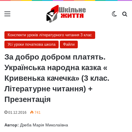
Меню
Switch
Ш
Конспекти уроків літературного читання 3 клас
Усі уроки початкова школа
Файли
За добро добром платять.
Українська народна казка «
Кривенька качечка» (3 клас.
Літературне читання) +
Презентація
01.12.2016
741
Автор:
Дзеба Марія Миколаївна