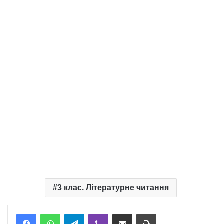
3 клас. Літературне читання
Telegram
Viber
Надіслати електронною поштою
Надрукувати