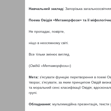
Навчальний заклад:
Запорізька загальноосвітняя
Поема
Овідія «Метаморфози» та її міфологічн
Не пропадає, повірте,
ніщо в неосяжному світі.
Все тільки змінює вигляд.
(
Овідій «Метаморфози»
)
Мета:
з’ясувати функцію перетворення в поемі Ов
творах; з’ясувати, за яким принципом Овідій визн
та моральний сенс класифікації Овідія; вдосконал
групі.
Обладнання:
мультимедійна презентація
,
тексти