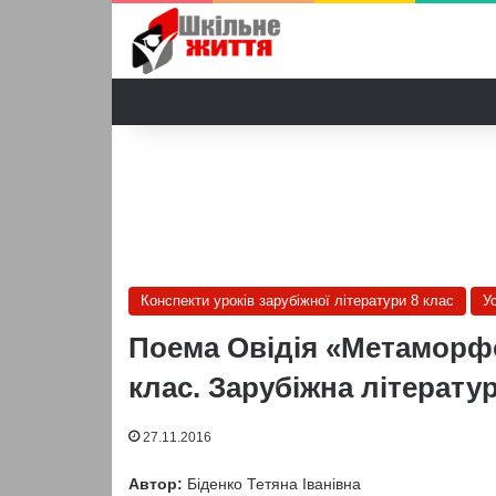
Конспекти уроків зарубіжної літератури 8 клас
У
Поема Овідія «Метаморфоз
клас. Зарубіжна літератур
27.11.2016
Автор:
Біденко Тетяна Іванівна