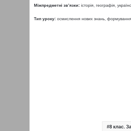
Міжпредметні зв
’
язки:
історія, географія, украї
Тип уроку:
осмислення нових знань, формування 
8 клас. З