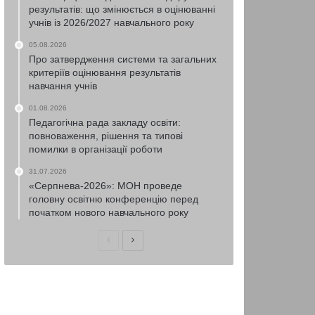
результатів: що змінюється в оцінюванні
учнів із 2026/2027 навчального року
05.08.2026
Про затвердження системи та загальних
критеріїв оцінювання результатів
навчання учнів
01.08.2026
Педагогічна рада закладу освіти:
повноваження, рішення та типові
помилки в організації роботи
31.07.2026
«Серпнева-2026»: МОН проведе
головну освітню конференцію перед
початком нового навчального року
Попередня
Наступна
сторінка
сторінка