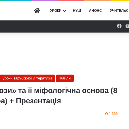
ГОЛОВНА
УРОКИ
НУШ
АНОНС
УЧИТЕЛЬС
Fac
сі уроки зарубіжної літератури
Файли
и» та її міфологічна основа (8
а) + Презентація
1 666