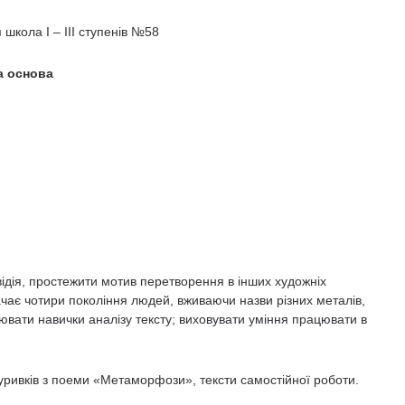
 школа І – ІІІ ступенів №58
а основа
ідія, простежити мотив перетворення в інших художніх
ачає чотири покоління людей, вживаючи назви різних металів,
ювати навички аналізу тексту; виховувати уміння працювати в
 уривків з поеми «Метаморфози», тексти самостійної роботи.