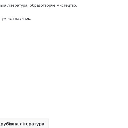
нська література, образотворче мистецтво.
умінь і навичок.
арубіжна література