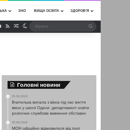
ЬКА
ЗНО
ВИЩА ОСВІТА
ЗДОРОВ’Я
ebook
YouTube
RSS
Випадкова стаття
Switch skin
Шукати
Головні новини
05.08.2026
Вчителька випала з вікна під час миття
вікон у школі Одеси: департамент освіти
розпочне службове вивчення обставин
05.08.2026
МОН офіційно відмовилося від груп