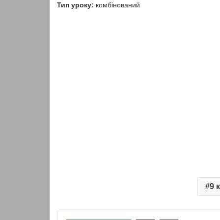
Тип уроку:
комбінований
9 
Надіслати електронною поштою
Надрукувати