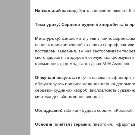
Навчальний заклад:
Загальноосвітня школа І-ІІ 
Тема уроку: Серцево-судинні хвороби та їх пр
Мета уроку:
ознайомити учнів з найпоширенішим
основні причини хвороб та шляхи їх профілактики
поставлені завдання, вміння застосовувати теоре
свого здоров’я та здоров’я оточуючих, формувати п
письменника, громадського діяча М.М.Амосова.
Очікувані результати:
учні називають фактори, 
обгрунтовують правила надання першої допомоги 
серцево- судинних хвороб, висловлюють судження
системи для збереження здоров’я.
Обладнання:
таблиці «Будова серця», «Кровообіг
Основні поняття і терміни
: гіпертонія, інфаркт м