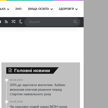
ЬКА
ЗНО
ВИЩА ОСВІТА
ЗДОРОВ’Я
ebook
YouTube
RSS
Випадкова стаття
Switch skin
Шукати
Головні новини
06.08.2026
20% до зарплати вчителям: Кабмін
визначив ключові рішення перед
стартом навчального року
06.08.2026
Чи скасовує новий наказ МОН групи