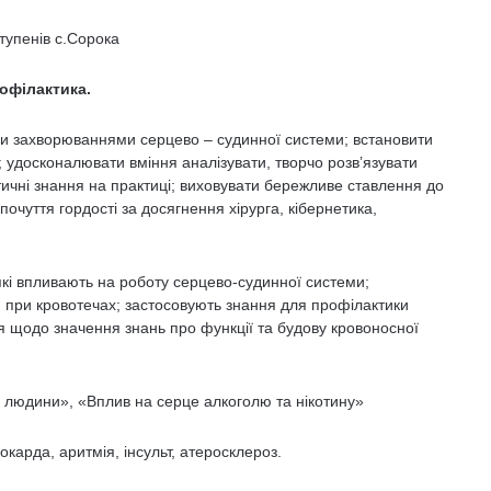
ступенів с.Сорока
офілактика.
и захворюваннями серцево – судинної системи; встановити
; удосконалювати вміння аналізувати, творчо розв’язувати
тичні знання на практиці; виховувати бережливе ставлення до
очуття гордості за досягнення хірурга, кібернетика,
які впливають на роботу серцево-судинної системи;
при кровотечах; застосовують знання для профілактики
 щодо значення знань про функції та будову кровоносної
 людини», «Вплив на серце алкоголю та нікотину»
іокарда, аритмія, інсульт, атеросклероз.