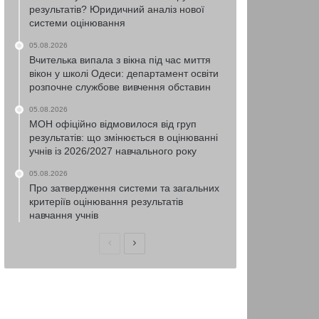
результатів? Юридичний аналіз нової
системи оцінювання
05.08.2026
Вчителька випала з вікна під час миття
вікон у школі Одеси: департамент освіти
розпочне службове вивчення обставин
05.08.2026
МОН офіційно відмовилося від груп
результатів: що змінюється в оцінюванні
учнів із 2026/2027 навчального року
05.08.2026
Про затвердження системи та загальних
критеріїв оцінювання результатів
навчання учнів
Попередня
Наступна
сторінка
сторінка