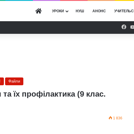
ГОЛОВНА
УРОКИ
НУШ
АНОНС
УЧИТЕЛЬС
Fac
ї
Файли
та їх профілактика (9 клас.
1 836