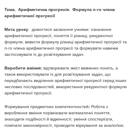
Тема. Арифметична прогресія. Формула n-го члена
арифметичної прогресії
Мета уроку
: домогтися засвоєння учнями: означення
арифметичної прогресії, поняття її різниці, рекурентної
формули; вивести формулу різниці арифметичної прогресії та
п-го члена арифметичної прогресії та формувати навички
застосовувати їх до розв’язування задач.
Виробити вміння:
відтворювати зміст вивчених понять, а
також використовувати їх для розв’язування задач, що
передбачають виділення арифметичної прогресії серед інших
числових послідовностей, використання рекурентної формули
арифметичної прогресії.
Формування предметних компетентностей
:
Робота з
вироблення вміння порівнювати математичні поняття,
знаходити подібності й відмінності, уміння спостерігати,
помічати закономірності, проводити міркування за аналогією.