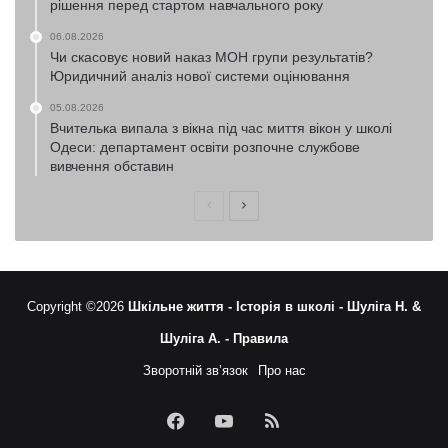
рішення перед стартом навчального року
06.08.2026
Чи скасовує новий наказ МОН групи результатів?
Юридичний аналіз нової системи оцінювання
05.08.2026
Вчителька випала з вікна під час миття вікон у школі
Одеси: департамент освіти розпочне службове
вивчення обставин
Попередня
Наступна
сторінка
сторінка
Copyright ©2026
Шкільне життя -
Історія в школі -
Шуліга Н. &
Шуліга А. -
Правила
Зворотній зв’язок
Про нас
Facebook
YouTube
RSS