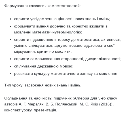
Формування ключових компетентностей
:
сприяти усвідомленню цінності нових знань і вмінь;
формувати вміння доречно та коректно вживати в
мовленні математичнутермінологію;
сприяти підвищенню інтересу до математики, активності,
умінню спілкуватися, аргументовано відстоювати свої
міркування; критично мислити;
сприяти самовихованню старанності, дисциплінованості;
спілкування державною мовою;
розвивати культуру математичного запису та мовлення.
Тип уроку: засвоєння нових знань і вмінь.
Обладнання та наочність: підручник (Алгебра для 9-го класу
авторів А. Г. Мерзляк, В. Б. Полянський, М. С. Якір (2016)),
конспект уроку, презентація.