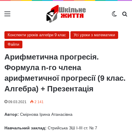
Меню
Switch
Ш
Конспекти уроків алгебри 9 клас
Усі уроки з математики
Файли
Арифметична прогресія.
Формула n-го члена
арифметичної прогресії (9 клас.
Алгебра) + Презентація
09.03.2021
2 141
Автор:
Смірнова Ірина Атанасівна
Навчальний заклад:
Стрийська ЗШ I-III ст. № 7