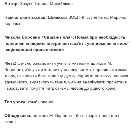
Автор:
Зозуля Галина Михайлівна
Навчальний заклад:
Шклівська ЗОШ І-ІІІ ступенів ім. Мар’яна
Корчака
Микола Вороний «Євшан-зілля». Поема про необхідність
повернення людині історичної пам’яті, усвідомлення своєї
національної приналежності
Мета:
Стисло ознайомити учнів із життєвим шляхом М.
Вороного; з’ясувати історичну основу поеми; опрацювати зміст
твору, визначити його головну думку; сприяти розвитку навичок
вдумливого, виразного читання, уміння аналізувати прочитане
і виховувати почуття патріотизму, любов до рідного краю.
Тип уроку:
комбінований
Обладнання:
портрет М. Вороного, його твори, проектор і
екран