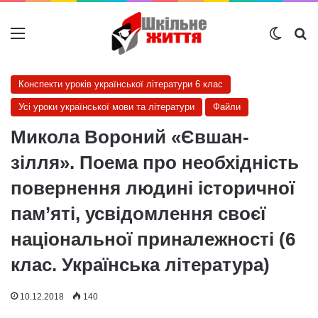
Меню
Switch
Ш
Конспекти уроків української літератури 6 клас
Усі уроки української мови та літератури
Файли
Микола Вороний «Євшан-
зілля». Поема про необхідність
повернення людині історичної
пам’яті, усвідомлення своєї
національної приналежності (6
клас. Українська література)
10.12.2018
140