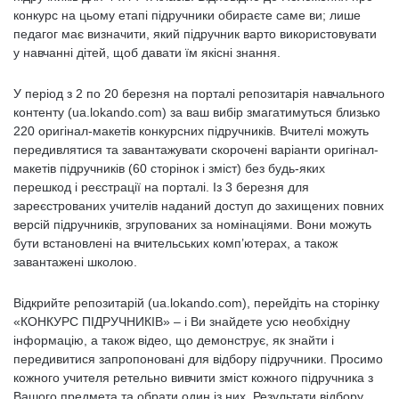
конкурс на цьому етапі підручники обираєте саме ви; лише
педагог має визначити, який підручник варто використовувати
у навчанні дітей, щоб давати їм якісні знання.
У період з 2 по 20 березня на порталі репозитарія навчального
контенту (ua.lokando.com) за ваш вибір змагатимуться близько
220 оригінал-макетів конкурсних підручників. Вчителі можуть
передивлятися та завантажувати скорочені варіанти оригінал-
макетів підручників (60 сторінок і зміст) без будь-яких
перешкод і реєстрації на порталі. Із 3 березня для
зареєстрованих учителів наданий доступ до захищених повних
версій підручників, згрупованих за номінаціями. Вони можуть
бути встановлені на вчительських комп’ютерах, а також
завантажені школою.
Відкрийте репозитарій (ua.lokando.com), перейдіть на сторінку
«КОНКУРС ПІДРУЧНИКІВ» – і Ви знайдете усю необхідну
інформацію, а також відео, що демонструє, як знайти і
передивитися запропоновані для відбору підручники. Просимо
кожного учителя ретельно вивчити зміст кожного підручника з
Вашого предмета та обрати один із них. Результати відбору