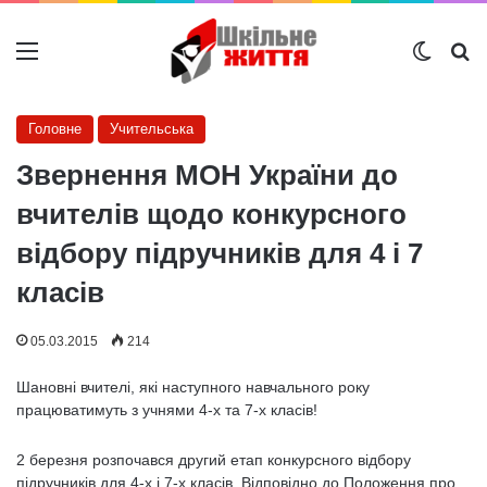
Меню
Switch
Ш
Головне
Учительська
Звернення МОН України до
вчителів щодо конкурсного
відбору підручників для 4 і 7
класів
05.03.2015
214
Шановні вчителі, які наступного навчального року
працюватимуть з учнями 4-х та 7-х класів!
2 березня розпочався другий етап конкурсного відбору
підручників для 4-х і 7-х класів. Відповідно до Положення про