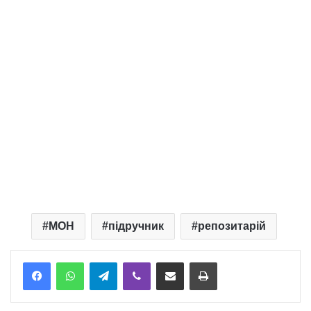
МОН
підручник
репозитарій
Telegram
Viber
Надіслати електронною поштою
Надрукувати