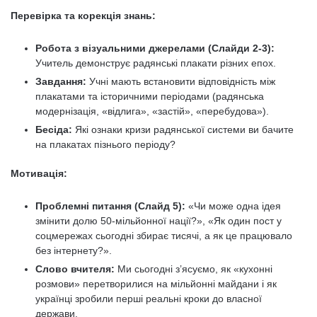
Перевірка та корекція знань:
Робота з візуальними джерелами (Слайди 2-3):
Учитель демонструє радянські плакати різних епох.
Завдання:
Учні мають встановити відповідність між
плакатами та історичними періодами (радянська
модернізація, «відлига», «застій», «перебудова»).
Бесіда:
Які ознаки кризи радянської системи ви бачите
на плакатах пізнього періоду?
Мотивація:
Проблемні питання (Слайд 5):
«Чи може одна ідея
змінити долю 50-мільйонної нації?», «Як один пост у
соцмережах сьогодні збирає тисячі, а як це працювало
без інтернету?».
Слово вчителя:
Ми сьогодні з’ясуємо, як «кухонні
розмови» перетворилися на мільйонні майдани і як
українці зробили перші реальні кроки до власної
держави.