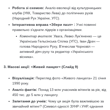
Робота зі схемою:
Аналіз еволюції від культурницьких
клубів (УКК, Товариство Лева) до політичних рухів
(Народний Рух України, УГС).
Інтерактивна вправа «Збери пазл» :
Учні повинні
правильно з’єднати лідерів з організаціями.
Коментар вчителя:
Увага, Левко Лук’яненко — це
Українська Гельсінська Спілка (УГС), Іван Драч —
голова Народного Руху, В’ячеслав Чорновіл —
активний діяч руху та редактор «Українського
вісника».
3. Масові акції: «Живий ланцюг» (Слайд 9)
Візуалізація:
Перегляд фото «Живого ланцюга» 21 січня
1990 року.
Аналіз фактів:
Понад 13 млн учасників мітингів за рік, від
450 тис. до 5 млн у ланцюгу.
Запитання до учнів:
Чому ця акція була важливішою за
звичайний мітинг? (Символ єдності ЗУНР і УНР, єднання