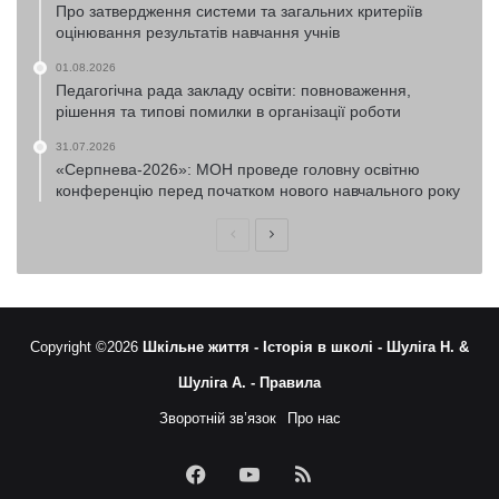
Про затвердження системи та загальних критеріїв
оцінювання результатів навчання учнів
01.08.2026
Педагогічна рада закладу освіти: повноваження,
рішення та типові помилки в організації роботи
31.07.2026
«Серпнева-2026»: МОН проведе головну освітню
конференцію перед початком нового навчального року
Попередня
Наступна
сторінка
сторінка
Copyright ©2026
Шкільне життя -
Історія в школі -
Шуліга Н. &
Шуліга А. -
Правила
Зворотній зв’язок
Про нас
Facebook
YouTube
RSS