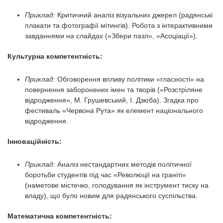
Приклад:
Критичний аналіз візуальних джерел (радянські
плакати та фотографії мітингів). Робота з інтерактивними
завданнями на слайдах («Збери пазл», «Асоціації»).
Культурна компетентність:
Приклад:
Обговорення впливу політики «гласності» на
повернення заборонених імен та творів («Розстріляне
відродження», М. Грушевський, І. Дзюба). Згадка про
фестиваль «Червона Рута» як елемент національного
відродження.
Інноваційність:
Приклад:
Аналіз нестандартних методів політичної
боротьби студентів під час «Революції на граніті»
(наметове містечко, голодування як інструмент тиску на
владу), що було новим для радянського суспільства.
Математична компетентність: