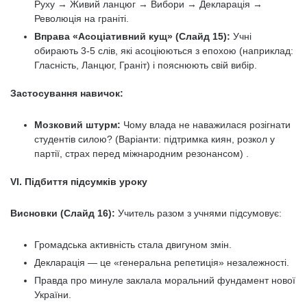
Руху → Живий ланцюг → Вибори → Декларація →
Революція на граніті.
Вправа «Асоціативний кущ» (Слайд 15):
Учні
обирають 3-5 слів, які асоціюються з епохою (наприклад:
Гласність, Ланцюг, Граніт) і пояснюють свій вибір.
Застосування навичок:
Мозковий штурм:
Чому влада не наважилася розігнати
студентів силою? (Варіанти: підтримка киян, розкол у
партії, страх перед міжнародним резонансом) .
VI. Підбиття підсумків уроку
Висновки (Слайд 16):
Учитель разом з учнями підсумовує:
Громадська активність стала двигуном змін.
Декларація — це «генеральна репетиція» незалежності.
Правда про минуле заклала моральний фундамент нової
України.