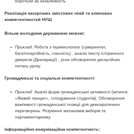
боротьби за незалежність.
Реалізація наскрізних змістових ліній та ключових
компетентностей НУШ
Вільне володіння державною мовою:
Приклад:
Робота з термінологією (суверенітет,
багатопартійність, гласність) , аналіз тексту історичного
джерела (Декларації) , усне обговорення дискусійних
питань уроку.
Громадянські та соціальні компетентності:
Приклад:
Аналіз форм громадянської активності (мітинги,
«Живий ланцюг», голодування студентів). Обговорення
важливості громадянської позиції для демократичних
перетворень. Розуміння механізмів виборів та
парламентаризму.
Інформаційно-комунікаційна компетентність: