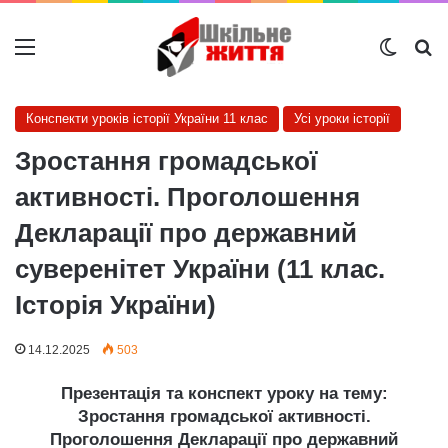
Меню
Switch
Ш
Конспекти уроків історії України 11 клас
Усі уроки історії
Зростання громадської
активності. Проголошення
Декларації про державний
суверенітет України (11 клас.
Історія України)
14.12.2025
503
Презентація та конспект уроку на тему:
Зростання громадської активності.
Проголошення Декларації про державний