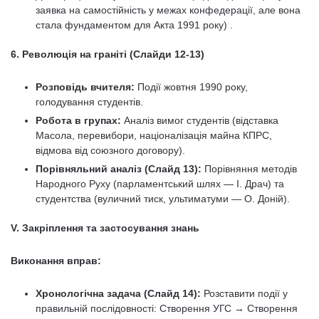
заявка на самостійність у межах конфедерації, але вона
стала фундаментом для Акта 1991 року) .
6. Революція на граніті (Слайди 12-13)
Розповідь вчителя:
Події жовтня 1990 року,
голодування студентів.
Робота в групах:
Аналіз вимог студентів (відставка
Масола, перевибори, націоналізація майна КПРС,
відмова від союзного договору).
Порівняльний аналіз (Слайд 13):
Порівняння методів
Народного Руху (парламентський шлях — І. Драч) та
студентства (вуличний тиск, ультиматуми — О. Доній).
V. Закріплення та застосування знань
Виконання вправ:
Хронологічна задача (Слайд 14):
Розставити події у
правильній послідовності: Створення УГС → Створення