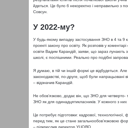
йдеться. Це було б некоректно і неправильно з по
Совсун.
У 2022-му?
У будь-якому випадку застосування ЗНО в 4 та 9 к
проекті закону про освіту. Як розповів у коментар
освіти Вадим Карандій, заяви, що зараз лунають 
школі, є поспішними. Реально про подібні запров
Я думаю, в тій чи іншій формі це відбудеться. Але
законодавстві, по-друге, щоб були напрацьовані ві
– відзначив Карандій.
Не обов’язково, додає він, що ЗНО для четверто-
ЗНО як для одинадцятикласників. У кожного з них
Це потребує підготовки: кадрової, технологічної, 
перед тим, як це стане загальнообов’язковою фо
– підкреслив директор УЦОЯО.