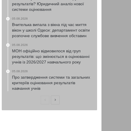
результатів? Юридичний аналіз нової
системи оцінювання
05.08.2026
Вчителька випала з вікна під час миття
вікон у школі Одеси: департамент освіти
розпочне службове вивчення обставин
05.08.2026
МОН офіційно відмовилося від груп
результатів: що змінюється в оцінюванні
учнів із 2026/2027 навчального року
05.08.2026
Про затвердження системи та загальних
критеріїв оцінювання результатів
навчання учнів
Попередня
Наступна
сторінка
сторінка