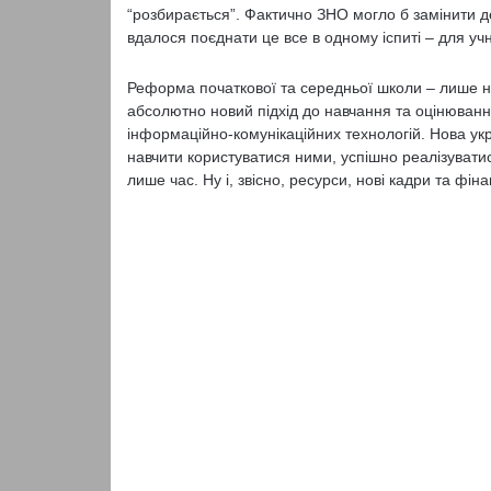
“розбирається”. Фактично ЗНО могло б замінити 
вдалося поєднати це все в одному іспиті – для уч
Реформа початкової та середньої школи – лише н
абсолютно новий підхід до навчання та оцінювання
інформаційно-комунікаційних технологій. Нова ук
навчити користуватися ними, успішно реалізуватися 
лише час. Ну і, звісно, ресурси, нові кадри та фін