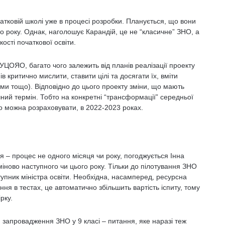
атковій школі уже в процесі розробки. Планується, що вони
о року. Однак, наголошує Карандій, це не “класичне” ЗНО, а
ості початкової освіти.
УЦОЯО, багато чого залежить від планів реалізації проекту
ів критично мислити, ставити цілі та досягати їх, вміти
ми тощо). Відповідно до цього проекту зміни, що мають
чний термін. Тобто на конкретні “трансформації” середньої
о можна розраховувати, в 2022-2023 роках.
 – процес не одного місяця чи року, погоджується Інна
іново наступного чи цього року. Тільки до пілотування ЗНО
ступник міністра освіти. Необхідна, насамперед, ресурсна
ння в тестах, це автоматично збільшить вартість іспиту, тому
рку.
я запровадження ЗНО у 9 класі – питання, яке наразі теж