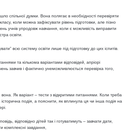
ло спільної думки. Вона полягає в необхідності перевіряти
 класу, коли можна зафіксувати рівень підготовки, але пізно
нень учнів упродовж навчання, коли є можливість виправити
стра освіти.
ати” всю систему освіти лише під підготовку до цих іспитів.
ннями та кількома варіантами відповідей, апріорі
учень завчив і фактично унеможливлюється перевірка того,
вона. Як варіант – тести з відкритими питаннями. Коли треба
 історична подія, а пояснити, як вплинула ця чи інша подія на
ері.
відь, відповідно дітей так і готуватимуть – завчати дати,
ати комплексні завдання,