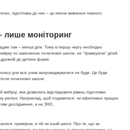
ично, підготовка до них – це якісне вивчення певного
– лише моніторинг
адже там – менші діти. Тому в першу чергу необхідно
ревірку по закінченню початкової школи, не “травмуючи” дітей:
о дружній до дитини формі.
класу для всіх учнів запроваджуватися не буде. Це буде
після початкової школи.
 вибірці, яка дозволить відслідкувати рівень підготовки
ому регіоні. Наприклад, щоб подивитися, чи ефективно працює
гове дослідження, а не ЗНО,
атися, приміром, в тій чи іншій школі. Про те, що за
 розподілятимуть по різних школах за рівнем підготовки, не