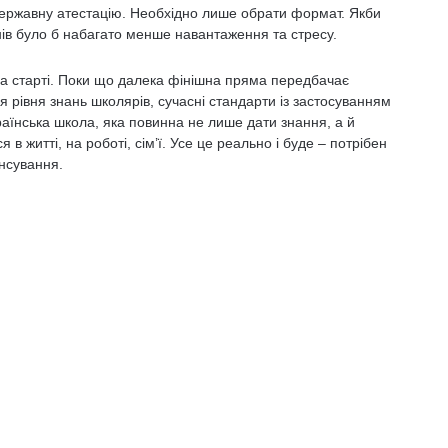
державну атестацію. Необхідно лише обрати формат. Якби
нів було б набагато менше навантаження та стресу.
а старті. Поки що далека фінішна пряма передбачає
 рівня знань школярів, сучасні стандарти із застосуванням
раїнська школа, яка повинна не лише дати знання, а й
в житті, на роботі, сім’ї. Усе це реально і буде – потрібен
ансування.