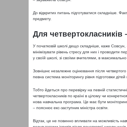
До відкритих питань підготуватися складніше. Факт
предмету.
Для четвертокласників 
У початковій школі дещо складніше, каже Совсун, 
мінімізувати рівень стресу для них і проводити пе
у своїй школі, зі своїми вчителями, в максимальн
Зовнішнє незалежне оцінювання після четвертого 
певна система моніторингу рівня підготовки дітей 
Тобто йдеться про перевірку на певній статистичній
четвертокласників по країні в цілому чи конкретн
нова навчальна програма. Це має бути моніторин
– пояснює екс-заступник міністра освіти.
Відтак, це не повинно впливати на можливість навч
результатами іспитів після початкової школи учнів