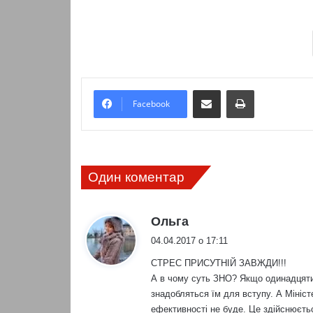
Надіслати електронною поштою
Надрукувати
Facebook
Один коментар
:
Ольга
04.04.2017 о 17:11
СТРЕС ПРИСУТНІЙ ЗАВЖДИ!!!
А в чому суть ЗНО? Якщо одинадцятик
знадобляться їм для вступу. А Міністе
ефективності не буде. Це здійснюєтьс