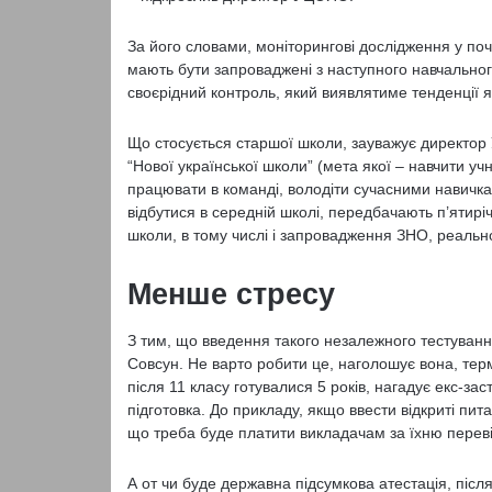
За його словами, моніторингові дослідження у поч
мають бути запроваджені з наступного навчальног
своєрідний контроль, який виявлятиме тенденції як
Що стосується старшої школи, зауважує директор 
“Нової української школи” (мета якої – навчити учн
працювати в команді, володіти сучасними навичка
відбутися в середній школі, передбачають п’ятирі
школи, в тому числі і запровадження ЗНО, реальн
Менше стресу
З тим, що введення такого незалежного тестування
Совсун. Не варто робити це, наголошує вона, терм
після 11 класу готувалися 5 років, нагадує екс-за
підготовка. До прикладу, якщо ввести відкриті пита
що треба буде платити викладачам за їхню переві
А от чи буде державна підсумкова атестація, післ