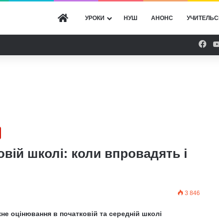
ГОЛОВНА
УРОКИ
НУШ
АНОНС
УЧИТЕЛЬС
Fac
овій школі: коли впровадять і
3 846
не оцінювання в початковій та середній школі