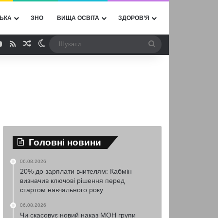
ЬКА
ЗНО
ВИЩА ОСВІТА
ЗДОРОВ’Я
ebook
YouTube
RSS
Випадкова стаття
Switch skin
Шукати
Головні новини
06.08.2026
20% до зарплати вчителям: Кабмін
визначив ключові рішення перед
стартом навчального року
06.08.2026
Чи скасовує новий наказ МОН групи